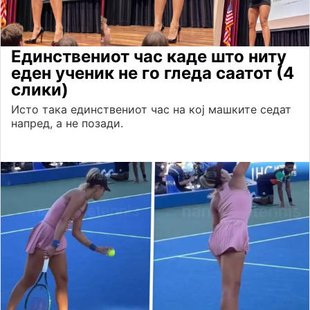
Единствениот час каде што ниту
еден ученик не го гледа саатот (4
слики)
Исто така единствениот час на кој машките седат
напред, а не позади.