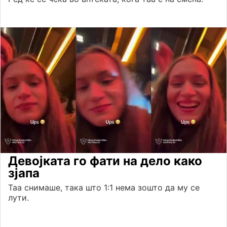
Девојката го фати на дело како
зјапа
Таа снимаше, така што 1:1 нема зошто да му се
лути.