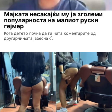
Мајката несакајќи му ја зголеми
популарноста на малиот руски
гејмер
Кога детето почна да ги чита коментарите од
другарчињата, збесна 🙂