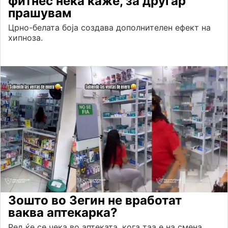
фитнес нека каже, за другар
прашувам
Црно-белата боја создава дополнителен ефект на
хипноза.
Зошто во Зегин не вработат
ваква аптекарка?
Ред ќе се чека во аптеката, кога таа е на смена.