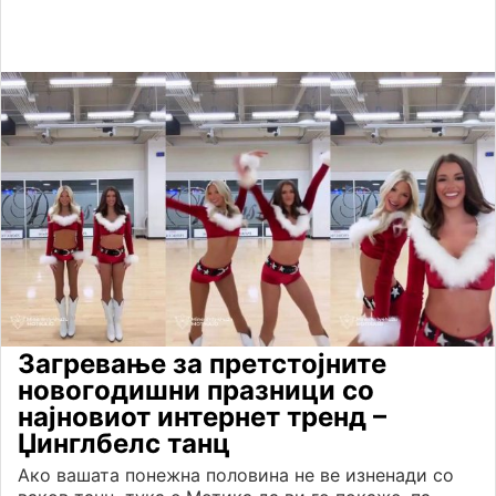
Загревање за претстојните
новогодишни празници со
најновиот интернет тренд –
Џинглбелс танц
Ако вашата понежна половина не ве изненади со