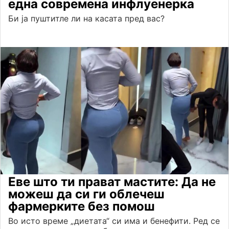
една современа инфлуенерка
Би ја пуштитле ли на касата пред вас?
Еве што ти прават мастите: Да не
можеш да си ги облечеш
фармерките без помош
Во исто време „диетата“ си има и бенефити. Ред се