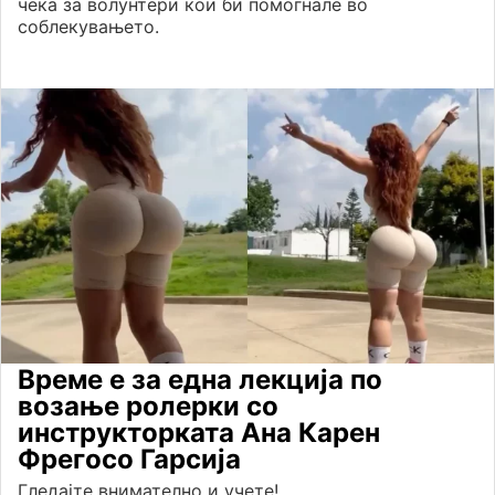
чека за волунтери кои би помогнале во
соблекувањето.
Време е за една лекција по
возање ролерки со
инструкторката Ана Карен
Фрегосо Гарсија
Гледајте внимателно и учете!