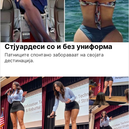
Стјуардеси со и без униформа
Патниците спонтано забораваат на својата
дестинација.