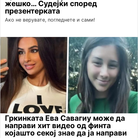
жешко… Судејќи според
презентерката
Ако не верувате, погледнете и сами!
Гркинката Ева Савагиу може да
направи хит видео од финта
којашто секој знае да ја направи