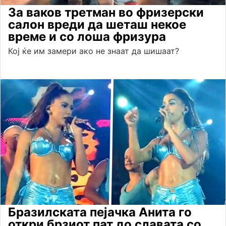
За ваков третман во фризерски
салон вреди да шеташ некое
време и со лоша фризура
Кој ќе им замери ако не знаат да шишаат?
Бразилската пејачка Анита го
откри брзиот пат до славата со