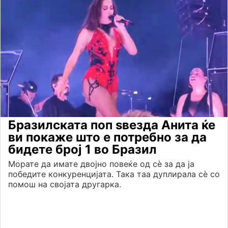
Бразилската поп ѕвезда Анита ќе
ви покаже што е потребно за да
бидете број 1 во Бразил
Морате да имате двојно повеќе од сѐ за да ја
победите конкуренцијата. Така таа дуплирала сѐ со
помош на својата другарка.