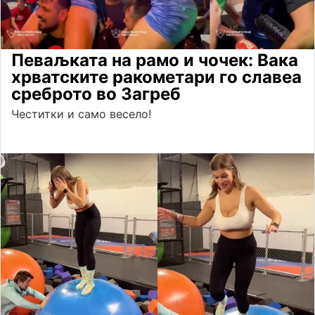
Певаљката на рамо и чочек: Вака
хрватските ракометари го славеа
среброто во Загреб
Честитки и само весело!