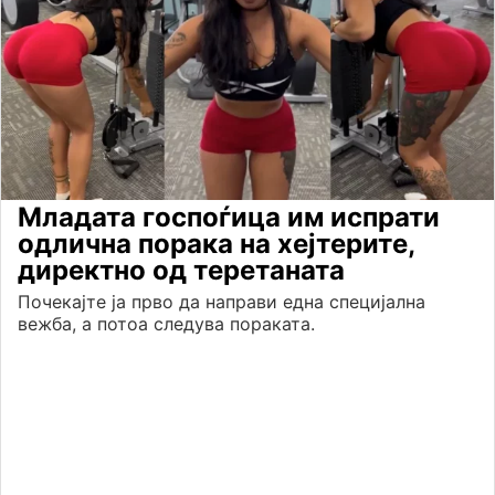
Младата госпоѓица им испрати
одлична порака на хејтерите,
директно од теретаната
Почекајте ја прво да направи една специјална
вежба, а потоа следува пораката.