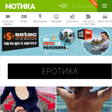
Хороскоп
Смешни
Игри
Мистерии
Вицови
Еротика
Загатки
Авто-мот
видеа
и тестови
ЕРОТИКА