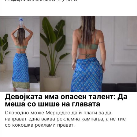
Девојката има опасен талент: Да
меша со шише на главата
Слободно може Мерцедес да ѝ плати за да
направат една ваква рекламна кампања, а не тие
со кокошка реклами прават.