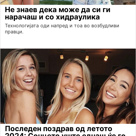
Не знаев дека може да си ги
нарачаш и со хидраулика
Технологијата оди напред и тоа во возбудливи
правци.
Последен поздрав од летото
2024: Сонцето уште еднаш ќе го