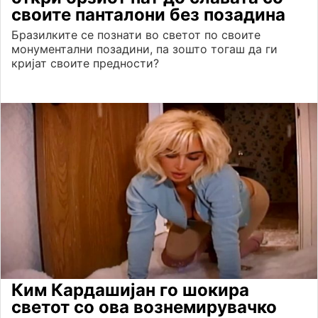
своите панталони без позадина
Бразилките се познати во светот по своите
монументални позадини, па зошто тогаш да ги
кријат своите предности?
Ким Кардашијан го шокира
светот со ова вознемирувачко