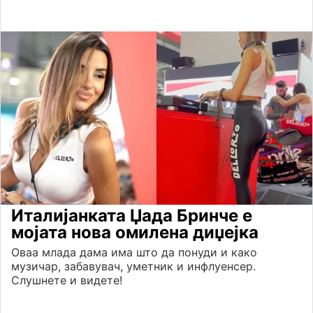
Италијанката Џада Бринче е
мојата нова омилена диџејка
Оваа млада дама има што да понуди и како
музичар, забавувач, уметник и инфлуенсер.
Слушнете и видете!