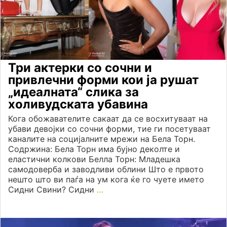
Три актерки со сочни и
привлечни форми кои ја рушат
„идеалната“ слика за
холивудската убавина
Кога обожавателите сакаат да се восхитуваат на
убави девојки со сочни форми, тие ги посетуваат
каналите на социјалните мрежи на Бела Торн.
Содржина: Бела Торн има бујно деколте и
еластични колкови Белла Торн: Младешка
самодоверба и заводливи облини Што е првото
нешто што ви паѓа на ум кога ќе го чуете името
Сидни Свини? Сидни
…