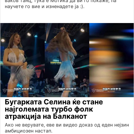
ваков танц, тука е Мотика да ви го покаже, па
научете го вие и изненадете ја :).
Бугарката Селина ќе стане
најголемата турбо фолк
атракција на Балканот
Ако не верувате, еве ви видео доказ од еден нејзин
амбициозен настап.