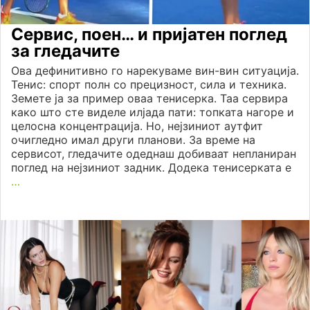
Сервис, поен… и пријатен поглед
за гледачите
Ова дефинитивно го нарекуваме вин-вин ситуација.
Тенис: спорт полн со прецизност, сила и техника.
Земете ја за пример оваа тенисерка. Таа сервира
како што сте виделе илјада пати: топката нагоре и
целосна концентрација. Но, нејзиниот аутфит
очигледно имал други планови. За време на
сервисот, гледачите одеднаш добиваат непланиран
поглед на нејзиниот задник. Додека тенисерката е
…