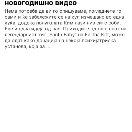
новогодишно видео
Нема потреба да ви го опишуваме, погледнете го
сами и ќе забележите се на куп измешано во една
куќа, додека полуголата Ким лази низ сите соби.
Еве ѝ една идеја од нас: Приходите од овој спот на
легендарниот хит „Santa Baby“ на Eartha Kitt, може
да одат како донација на некоја психијатриска
установа, која за
…