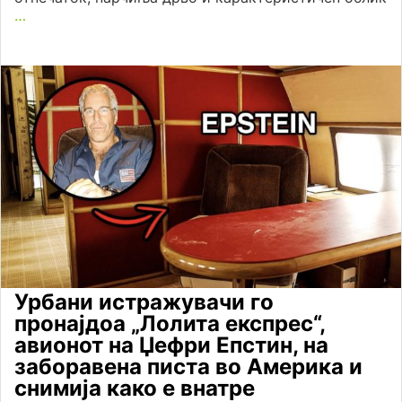
…
Урбани истражувачи го
пронајдоа „Лолита експрес“,
авионот на Џефри Епстин, на
заборавена писта во Америка и
снимија како е внатре