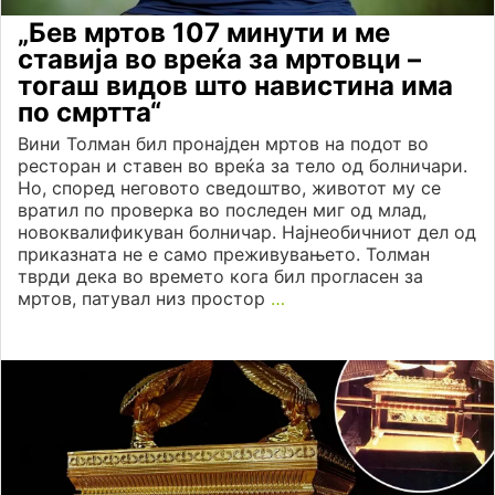
„Бев мртов 107 минути и ме
ставија во вреќа за мртовци –
тогаш видов што навистина има
по смртта“
Вини Толман бил пронаjден мртов на подот во
ресторан и ставен во вреќа за тело од болничари.
Но, според неговото сведоштво, животот му се
вратил по проверка во последен миг од млад,
новоквалификуван болничар. Наjнеобичниот дел од
приказната не е само преживувањето. Толман
тврди дека во времето кога бил прогласен за
мртов, патувал низ простор
…