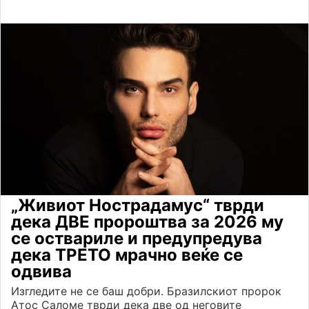
„Живиот Нострадамус“ тврди
дека ДВЕ пророштва за 2026 му
се оствариле и предупредува
дека ТРЕТО мрачно веќе се
одвива
Изгледите не се баш добри. Бразилскиот пророк
Атос Саломе тврди дека две од неговите