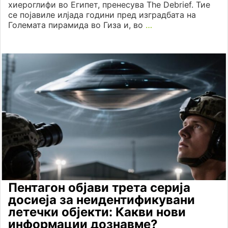
хиероглифи во Египет, пренесува The Debrief. Тие
се појавиле илјада години пред изградбата на
Големата пирамида во Гиза и, во
…
Пентагон објави трета серија
досиеја за неидентификувани
летечки објекти: Какви нови
информации дознавме?