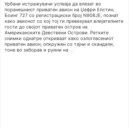
Урбани истражувачи успеаја да влезат во
поранешниот приватен авион на Џефри Епстин,
Боинг 727 со регистрациски број N908JE, познат
како авионот со кој тој ги превезувал влијателните
гости до својот приватен остров на
Американските Девствени Острови. Ретките
снимки однатре откриваат како озлогласениот
приватен авион, опкружен со тајни и скандали,
тоне во заборав и руини на
…