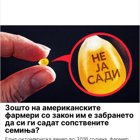
Зошто на американските
фармери со закон им е забрането
да си ги садат сопствените
семиња?
Eдна октомвриска вечер во 2016 година, фармер