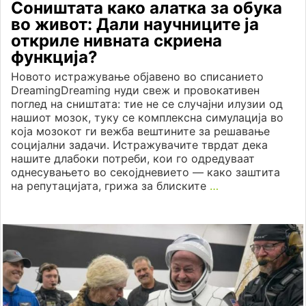
Соништата како алатка за обука
во живот: Дали научниците ја
откриле нивната скриена
функција?
Новото истражување објавено во списанието
DreamingDreaming нуди свеж и провокативен
поглед на сништата: тие не се случајни илузии од
нашиот мозок, туку се комплексна симулација во
која мозокот ги вежба вештините за решавање
социјални задачи. Истражувачите тврдат дека
нашите длабоки потреби, кои го одредуваат
однесувањето во секојдневието — како заштита
на репутацијата, грижа за блиските
…