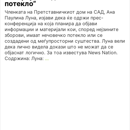
потекло“
Членката на Претставничкиот дом на САД, Ана
Паулина Луна, изјави дека ќе одржи прес-
конференција на која планира да објави
информации и материјали кои, според нејзините
зборови, имаат нечовечко потекло или се
создадени од меѓупросторни суштества. Луна вели
дека лично видела докази што не можат да се
објаснат логично. За тоа известува News Nation.
Содржина: Луна:
…