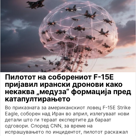
Пилотот на соборениот F-15E
пријавил ирански дронови како
некаква „медуза“ формација пред
катапултирањето
Во приказната за американскиот ловец F-15E Strike
Eagle, соборен над Иран во април, излегуваат нови
детали што ги тераат експертите да бараат
одговори. Според CNN, за време на
испрашувањето по инцидентот, пилотот раскажал