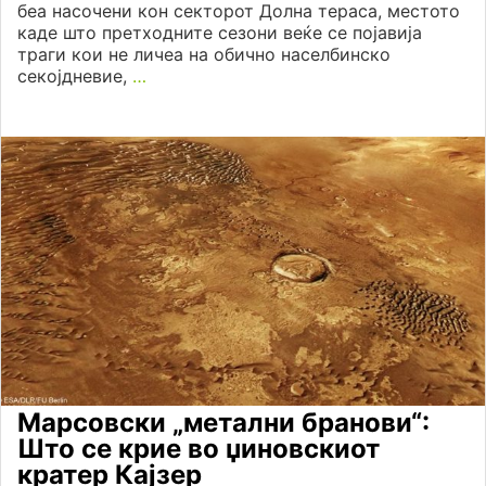
беа насочени кон секторот Долна тераса, местото
каде што претходните сезони веќе се појавија
траги кои не личеа на обично населбинско
секојдневие,
…
Марсовски „метални бранови“:
Што се крие во џиновскиот
кратер Кајзер