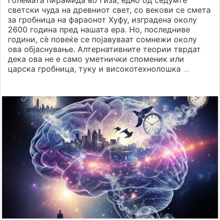
Големата пирамида во Гиза, едно од седумте
светски чуда на древниот свет, со векови се смета
за гробница на фараонот Хуфу, изградена околу
2600 година пред нашата ера. Но, последниве
години, сè повеќе се појавуваат сомнежи околу
ова објаснување. Алтернативните теории тврдат
дека ова не е само уметнички споменик или
царска гробница, туку и високотехнолошка
…