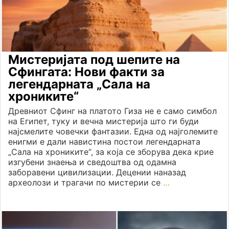
Мистеријата под шепите на
Сфингата: Нови факти за
легендарната „Сала на
хрониките“
Древниот Сфинг на платото Гиза не е само симбол
на Египет, туку и вечна мистерија што ги буди
најсмелите човечки фантазии. Една од најголемите
енигми е дали навистина постои легендарната
„Сала на хрониките“, за која се зборува дека крие
изгубени знаења и сведоштва од одамна
заборавени цивилизации. Децении наназад
археолози и трагачи по мистерии се
…