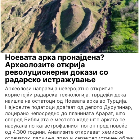
Ноевата арка пронајдена?
Археолозите открија
револуционерни докази со
радарско истражување
Археолози направија неверојатно откритие
користејќи радарска технологија, тврдејќи дека
наишле на остатоци од Ноевата арка во Турција.
Најновите податоци доаѓаат од депото Дурупинар,
лоцирано непосредно до планината Арарат, што
според Библијата е местото каде што арката се
насукала по катастрофалниот потоп пред повеќе
од 4.300 години. Анализите откриваат хемиски
отпечаток, парчиња дрво и карактеристичен облик