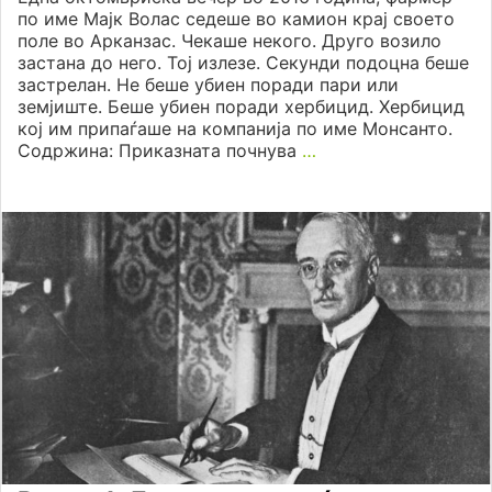
по име Мајк Волас седеше во камион крај своето
поле во Арканзас. Чекаше некого. Друго возило
застана до него. Тој излезе. Секунди подоцна беше
застрелан. Не беше убиен поради пари или
земјиште. Беше убиен поради хербицид. Хербицид
кој им припаѓаше на компанија по име Монсанто.
Содржина: Приказната почнува
…