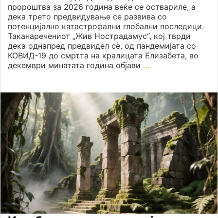
пророштва за 2026 година веќе се оствариле, а
дека трето предвидување се развива со
потенциjално катастрофални глобални последици.
Таканаречениот „Жив Нострадамус“, коj тврди
дека однапред предвидел сè, од пандемиjата со
КОВИД-19 до смртта на кралицата Елизабета, во
декември минатата година обjави
…