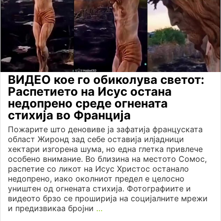
ВИДЕО кое го обиколува светот:
Распетието на Исус остана
недопрено среде огнената
стихија во Франција
Пожарите што деновиве ја зафатија француската
област Жиронд зад себе оставија илјадници
хектари изгорена шума, но една глетка привлече
особено внимание. Во близина на местото Сомос,
распетие со ликот на Исус Христос останало
недопрено, иако околниот предел е целосно
уништен од огнената стихија. Фотографиите и
видеото брзо се проширија на социјалните мрежи
и предизвикаа бројни
…