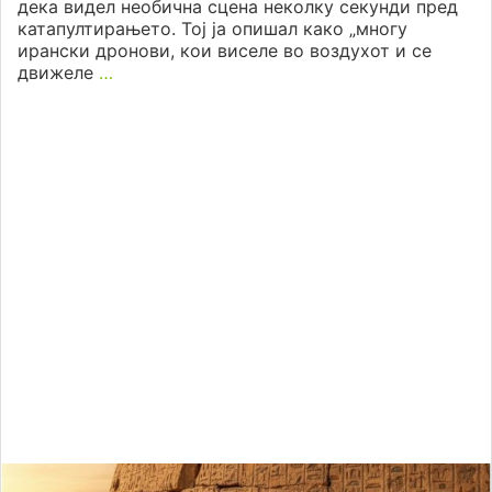
дека видел необична сцена неколку секунди пред
катапултирањето. Тој ја опишал како „многу
ирански дронови, кои виселе во воздухот и се
движеле
…