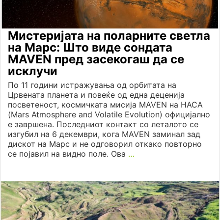
Мистеријата на поларните светла
на Марс: Што виде сондата
MAVEN пред засекогаш да се
исклучи
По 11 години истражувања од орбитата на
Црвената планета и повеќе од една деценија
посветеност, космичката мисија MAVEN на НАСА
(Mars Atmosphere and Volatile Evolution) официјално
е завршена. Последниот контакт со леталото се
изгубил на 6 декември, кога MAVEN заминал зад
дискот на Марс и не одговорил откако повторно
се појавил на видно поле. Ова
…