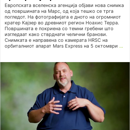
Европската вселенска агенција објави нова снимка
од површината на Марс, од која тешко се трга
погледот. На фотографијата е дното на огромниот
кратер Кајзер во древниот регион Ноахис Терра.
Површината е покриена со темни гребени што
изгледаат како стврднати челични бранови.
Снимката е направена со камерата HRSC на
орбиталниот апарат Mars Express на 5 октомври
…