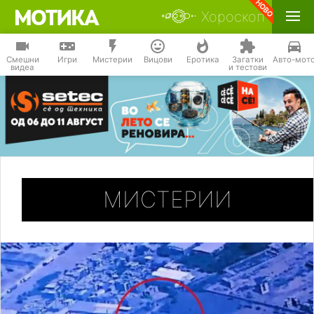
Хороскоп
Смешни
Игри
Мистерии
Вицови
Еротика
Загатки
Авто-мот
видеа
и тестови
МИСТЕРИИ