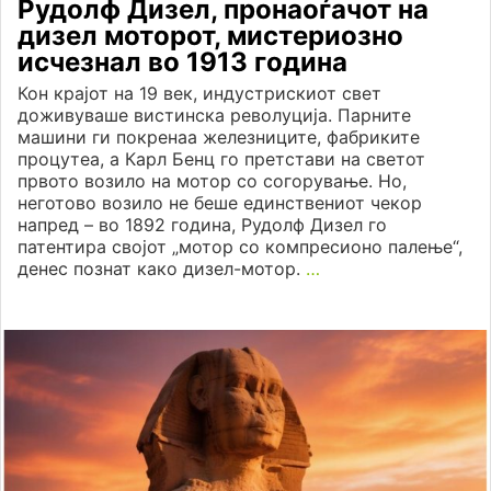
Рудолф Дизел, пронаоѓачот на
дизел моторот, мистериозно
исчезнал во 1913 година
Кон крајот на 19 век, индустрискиот свет
доживуваше вистинска револуција. Парните
машини ги покренаа железниците, фабриките
процутеа, а Карл Бенц го претстави на светот
првото возило на мотор со согорување. Но,
неготово возило не беше единствениот чекор
напред – во 1892 година, Рудолф Дизел го
патентира својот „мотор со компресионо палење“,
денес познат како дизел-мотор.
…