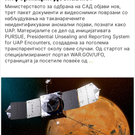
Министерството за одбрана на САД објави нов,
трет пакет документи и видеоснимки поврзани со
набљудувања на таканаречените
неидентификувани аномални појави, познати како
UAP. Материјалите се дел од иницијативата
PURSUE, Presidential Unsealing and Reporting System
for UAP Encounters, создадена за поголема
транспарентност околу овие случаи. Од стартот на
специјализираниот портал WAR.GOV/UFO,
страницата ја посетиле повеќе од
…