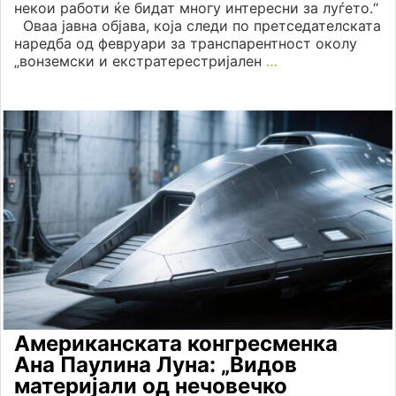
некои работи ќе бидат многу интересни за луѓето.“
Оваа јавна објава, која следи по претседателската
наредба од февруари за транспарентност околу
„вонземски и екстратерестријален
…
Американската конгресменка
Ана Паулина Луна: „Видов
материјали од нечовечко