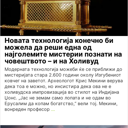
Новата технологија конечно би
можела да реши една од
најголемите мистерии познати на
човештвото – и на Холивуд
Модерната технологија можеби ќе се приближи до
мистеријата стара 2.600 години околу Изгубениот
ковчег на заветот. Археологот Крис Мекини верува
дека тоа е можно, но инсистира дека ова не е
холивудска импровизација во стилот на Индијана
Џонс. „Јас не земам само лопата и не одам во
Ерусалим да копам богатство,“ вели тој. Мекини,
вонреден професор
…