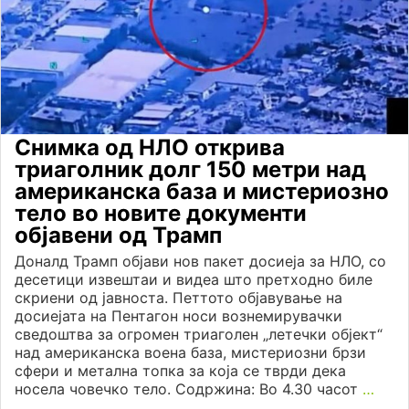
Снимка од НЛО открива
триаголник долг 150 метри над
американска база и мистериозно
тело во новите документи
објавени од Трамп
Доналд Трамп објави нов пакет досиеја за НЛО, со
десетици извештаи и видеа што претходно биле
скриени од јавноста. Петтото објавување на
досиејата на Пентагон носи вознемирувачки
сведоштва за огромен триаголен „летечки објект“
над американска воена база, мистериозни брзи
сфери и метална топка за која се тврди дека
носела човечко тело. Содржина: Во 4.30 часот
…