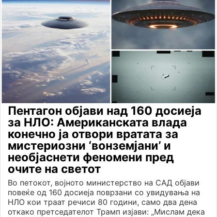
Пентагон објави над 160 досиеја
за НЛО: Американската влада
конечно ја отвори вратата за
мистериозни ‘вонземјани’ и
необјаснети феномени пред
очите на светот
Во петокот, војното министерство на САД објави
повеќе од 160 досиеја поврзани со увидувања на
НЛО кои траат речиси 80 години, само два дена
откако претседателот Трамп изјави: „Мислам дека