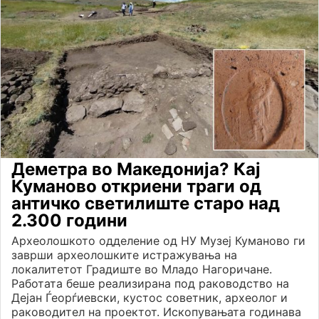
Деметра во Македонија? Кај
Куманово откриени траги од
античко светилиште старо над
2.300 години
Археолошкото одделение од НУ Музеј Куманово ги
заврши археолошките истражувања на
локалитетот Градиште во Младо Нагоричане.
Работата беше реализирана под раководство на
Дејан Ѓеорѓиевски, кустос советник, археолог и
раководител на проектот. Ископувањата годинава