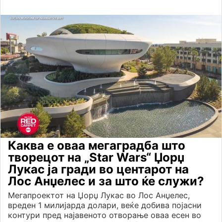
Каква е оваа мегаградба што
творецот на „Star Wars“ Џорџ
Лукас ја гради во центарот на
Лос Анџелес и за што ќе служи?
Мегапроектот на Џорџ Лукас во Лос Анџелес,
вреден 1 милијарда долари, веќе добива појасни
контури пред најавеното отворање оваа есен во