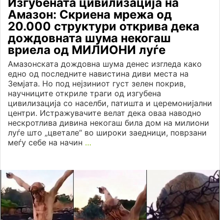
Изгубената цивилизација на
Амазон: Скриена мрежа од
20.000 структури открива дека
дождовната шума некогаш
вриела од МИЛИОНИ луѓе
Амазонската дождовна шума денес изгледа како
едно од последните навистина диви места на
Земјата. Но под нејзиниот густ зелен покрив,
научниците откриле траги од изгубена
цивилизација со населби, патишта и церемонијални
центри. Истражувачите велат дека оваа наводно
нескротлива дивина некогаш била дом на милиони
луѓе што „цветале“ во широки заедници, поврзани
меѓу себе на начин
…