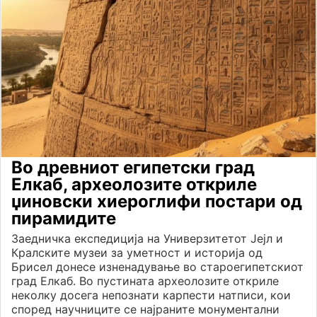
Во древниот египетски град
Елкаб, археолозите откриле
џиновски хиероглифи постари од
пирамидите
Заедничка експедиција на Универзитетот Јејл и
Кралските музеи за уметност и историја од
Брисел донесе изненадување во староегипетскиот
град Елкаб. Во пустината археолозите откриле
неколку досега непознати карпести натписи, кои
според научниците се најраните монументални