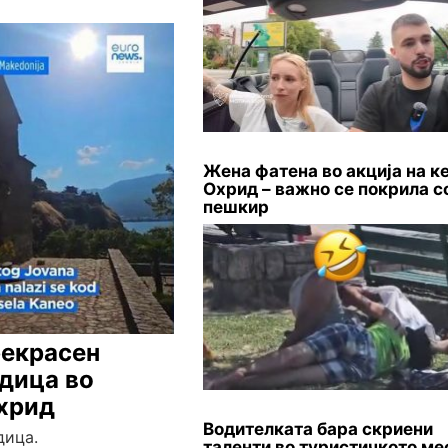
Жена фатена во акција на ке
Охрид – важно се покрила с
пешкир
рекрасен
одица во
Охрид
Водителката бара скриени
дица.
таленти во туристичкото мес