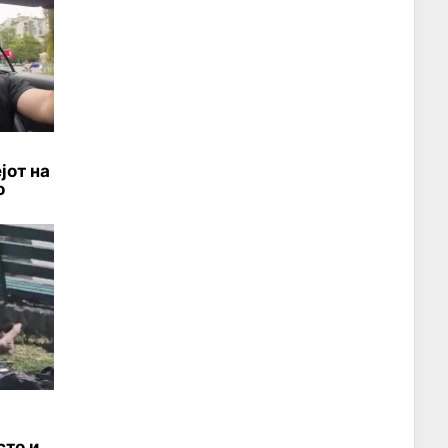
јот на
о
то и,