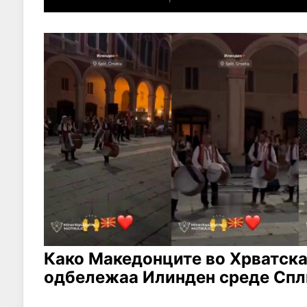
Како Македонците во Хрватска
одбележаа Илинден среде Спл