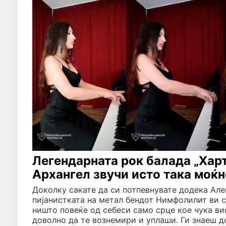
Легендарната рок балада „Харт
Архангел звучи исто така моќно
Доколку сакате да си потпевнувате додека Але
пијанистката на метал бендот Нимфолилит ви 
ништо повеќе од себеси само срце кое чука в
доволно да те вознемири и уплаши. Ги знаеш д