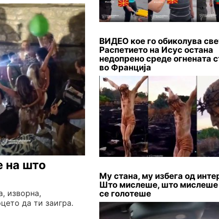
ВИДЕО кое го обиколува све
Распетието на Исус остана
недопрено среде огнената с
во Франција
е на што
Му стана, му избега од инте
Што мислеше, што мислеше
, изворна,
се голотеше
цето да ти заигра.