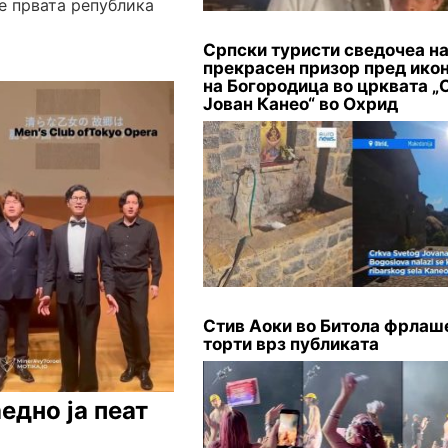
те првата република
Српски туристи сведочеа н
прекрасен призор пред ико
на Богородица во црквата „С
Јован Канео“ во Охрид
Стив Аоки во Битола фрлаш
торти врз публиката
едно ја пеат