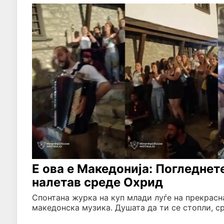
Е ова е Македонија: Погледнет
налетав среде Охрид
Спонтана журка на куп млади луѓе на прекрасна
македонска музика. Душата да ти се стопли, ср