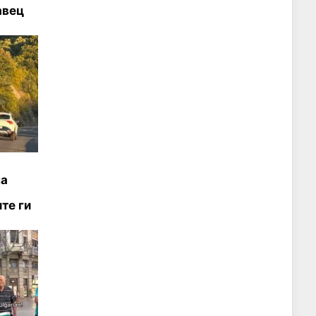
авец
на
те ги