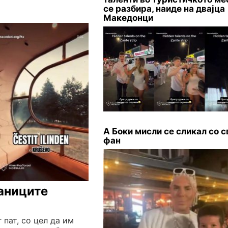
се разбира, наиде на двајца
Македонци
А Боки мисли се сликал со с
фан
аниците
 пат, со цел да им