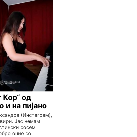
 Кор“ од
 и на пијано
ксандра (Инстаграм),
свири. Јас немам
истински сосем
обро оние со