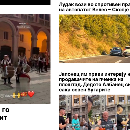
Лудак вози во спротивен пр
на автопатот Велес – Скопје
Јапонец им прави интервју 
продавачите на пченка на
плоштад. Дедото Албанец си
сака освен Бугарите
 го
ит