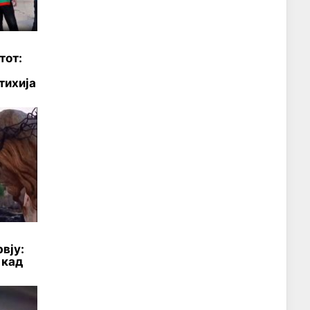
тот:
тихија
рвју:
 кад