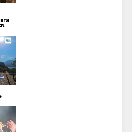
а
ната
в.
е