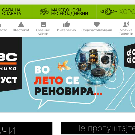
САЛА НА
МАКЕДОНСКИ
ХОР
СЛАВАТА
НЕСЕКОЈДНЕВНИ
мото
Жестоко!
Смешни
Интересно
Срцезатоплувачи
Мотика
слики
таленти
Не пропуштајте
АЧИ