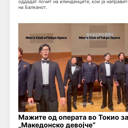
оддадат почит на илинденците, кои ја направи
на Балканот.
Мажите од операта во Токио за
„Македонско девојче“