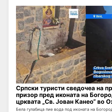
Српски туристи сведочеа на п
призор пред иконата на Богор
црквата „Св. Јован Канео“ во 
Бела гулабица пие вода под иконата на Богоро