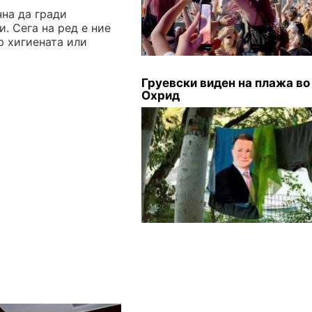
на да гради
и. Сега на ред е ние
р хигиената или
Груевски виден на плажа во
Охрид