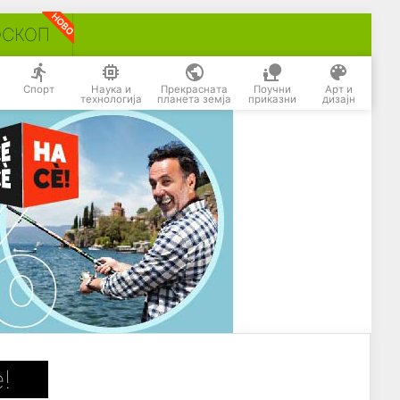
ОСКОП
Спорт
Наука и
Прекрасната
Поучни
Арт и
технологија
планета земја
приказни
дизајн
!