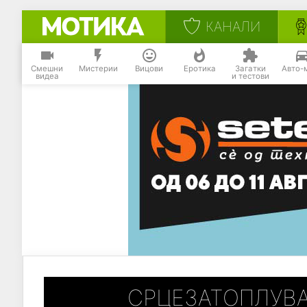
КАНАЛИ
Смешни
Мистерии
Вицови
Еротика
Загатки
Авто-
видеа
и тестови
СРЦЕЗАТОПЛУВ