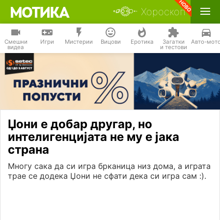
Хороскоп
Смешни
Игри
Мистерии
Вицови
Еротика
Загатки
Авто-мот
видеа
и тестови
Џони е добар другар, но
интелигенцијата не му е јака
страна
Многу сака да си игра брканица низ дома, а играта
трае се додека Џони не сфати дека си игра сам :).