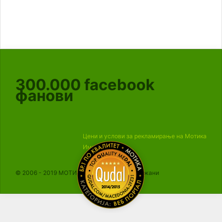
300.000
facebook
фанови
Цени и услови за рекламирање на Мотика
Импресум
© 2006 - 2019 МОТИКА, Сите права се задржани