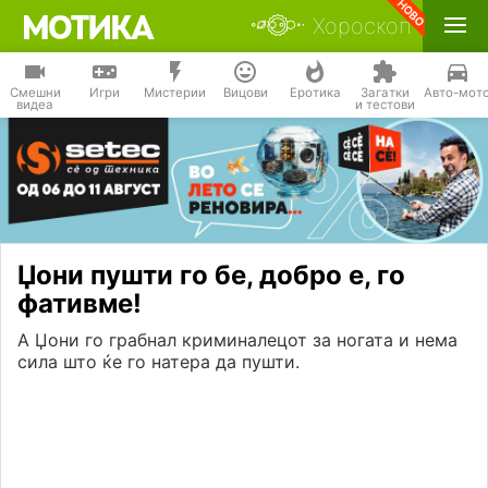
Хороскоп
Смешни
Игри
Мистерии
Вицови
Еротика
Загатки
Авто-мот
видеа
и тестови
Џони пушти го бе, добро е, го
фативме!
А Џони го грабнал криминалецот за ногата и нема
сила што ќе го натера да пушти.