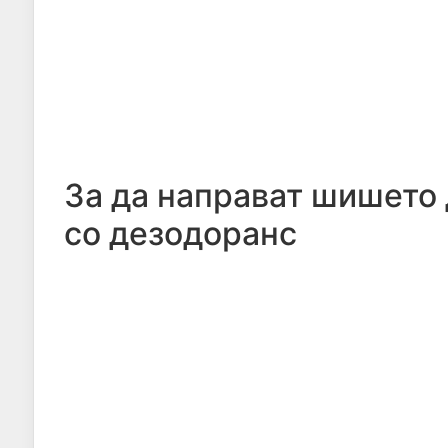
За да направат шишето 
со дезодоранс