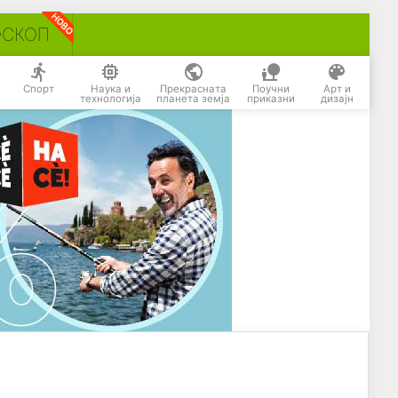
ОСКОП
Спорт
Наука и
Прекрасната
Поучни
Арт и
технологија
планета земја
приказни
дизајн