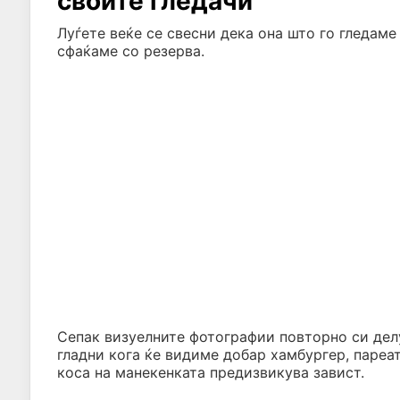
своите гледачи
Луѓете веќе се свесни дека она што го гледаме
сфаќаме со резерва.
Сепак визуелните фотографии повторно си делу
гладни кога ќе видиме добар хамбургер, пареа
коса на манекенката предизвикува завист.