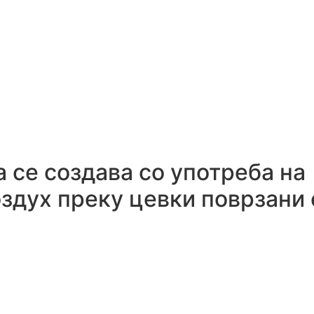
а се создава со употреба на
оздух преку цевки поврзани 