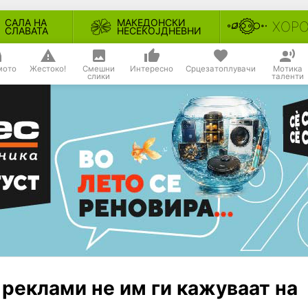
САЛА НА
МАКЕДОНСКИ
ХОР
СЛАВАТА
НЕСЕКОЈДНЕВНИ
мото
Жестоко!
Смешни
Интересно
Срцезатоплувачи
Мотика
слики
таленти
а реклами не им ги кажуваат на