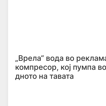
„Врела“ вода во реклам
компресор, кој пумпа в
дното на тавата