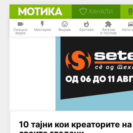
КАНАЛИ
Смешни
Мистерии
Вицови
Еротика
Загатки
Авто-
видеа
и тестови
10 тајни кои креаторите н