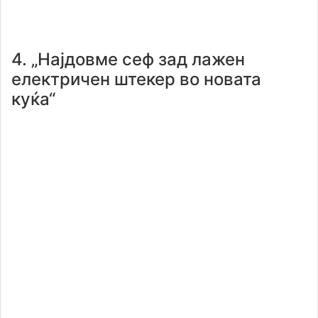
4. „Најдовме сеф зад лажен
електричен штекер во новата
куќа“