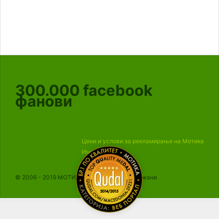
300.000
facebook
фанови
Цени и услови за рекламирање на Мотика
Импресум
© 2006 - 2019 МОТИКА, Сите права се задржани