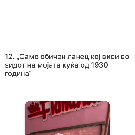
12. „Само обичен ланец кој виси во
ѕидот на мојата куќа од 1930
година“