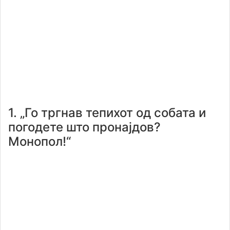
1. „Го тргнав тепихот од собата и
погодете што пронајдов?
Монопол!“