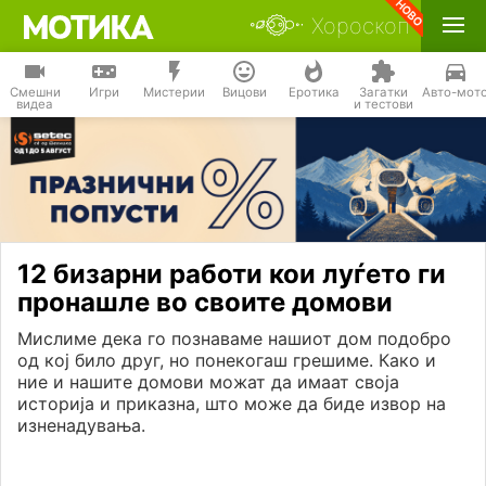
Хороскоп
Смешни
Игри
Мистерии
Вицови
Еротика
Загатки
Авто-мот
видеа
и тестови
12 бизарни работи кои луѓето ги
пронашле во своите домови
Мислиме дека го познаваме нашиот дом подобро
од кој било друг, но понекогаш грешиме. Како и
ние и нашите домови можат да имаат своја
историја и приказна, што може да биде извор на
изненадувања.