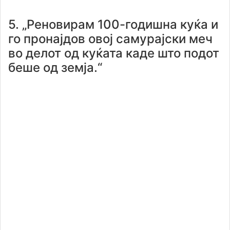
5. „Реновирам 100-годишна куќа и
го пронајдов овој самурајски меч
во делот од куќата каде што подот
беше од земја.“