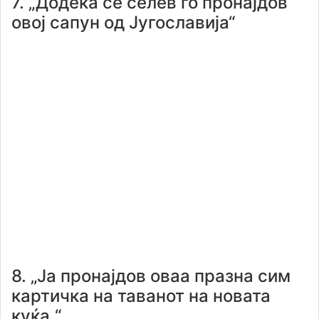
7. „Додека се селев го пронајдов
овој сапун од Југославија“
8. „Ја пронајдов оваа празна сим
картичка на таванот на новата
куќа.“