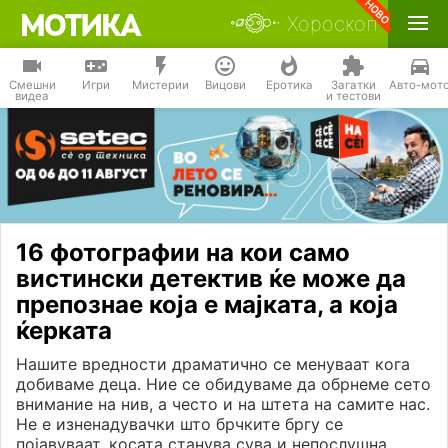
Хороскоп
Смешни
Игри
Мистерии
Вицови
Еротика
Загатки
Авто-мот
видеа
и тестови
16 фотографии на кои само
вистински детектив ќе може да
препознае која е мајката, а која
ќерката
Нашите вредности драматично се менуваат кога
добиваме деца. Ние се обидуваме да обрнеме сето
внимание на нив, а често и на штета на самите нас.
Не е изненадувачки што брчките бргу се
појавуваат, косата станува сува и непослушна.