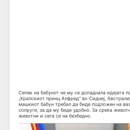
Сепак на бабунот не му се допаднала идејата п
„Кралскиот принц Алфред“ во Сиднеј, Австралиј
машкиот бабун требал да биде подложен на ваз
сопруги, за да му биде удобно. За среќа живот
животни и сега се на безбедно.