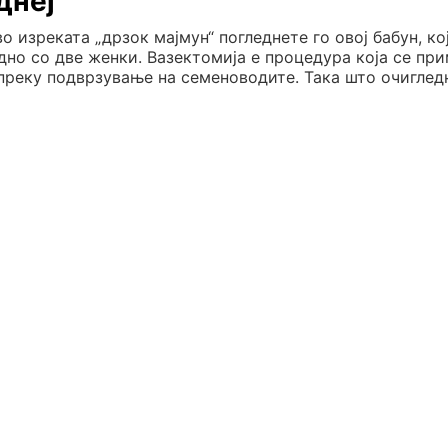
днеј
 изреката „дрзок мајмун“ погледнете го овој бабун, ко
едно со две женки. Вазектомија е процедура која се пр
преку подврзување на семеноводите. Така што очиглед