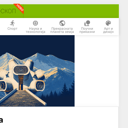
ОСКОП
Спорт
Наука и
Прекрасната
Поучни
Арт и
технологија
планета земја
приказни
дизајн
а