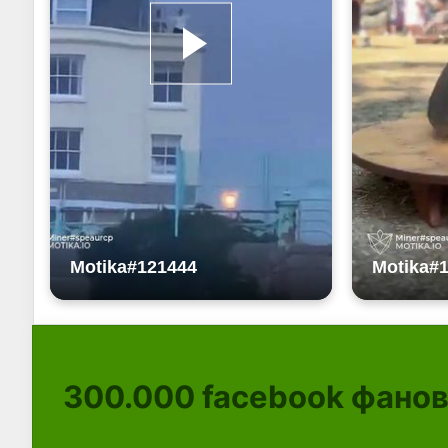
300.000
facebook фано