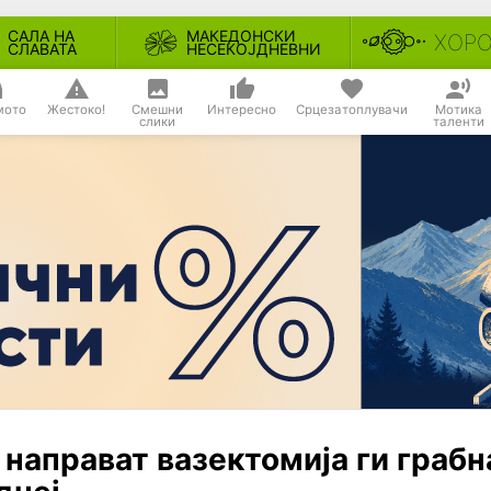
САЛА НА
МАКЕДОНСКИ
ХОР
СЛАВАТА
НЕСЕКОЈДНЕВНИ
мото
Жестоко!
Смешни
Интересно
Срцезатоплувачи
Мотика
слики
таленти
у направат вазектомија ги грабн