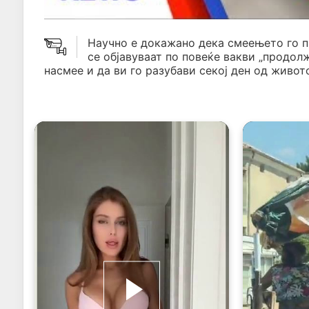
Научно е докажано дека смеењето го 
се објавуваат по повеќе вакви „продол
насмее и да ви го разубави секој ден од живото