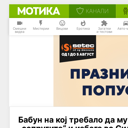
КАНАЛИ
Смешни
Мистерии
Вицови
Еротика
Загатки
Авто-
видеа
и тестови
Бабун на кој требало да м