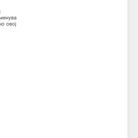
ј
именува
но овој