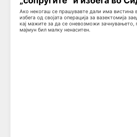
„сопругите“ и избега во Си
Ако некогаш се прашувавте дали има вистина во
избега од својата операција за вазектомија за
кај мажите за да се оневозможи зачнувањето, 
мајмун бил малку ненаситен.