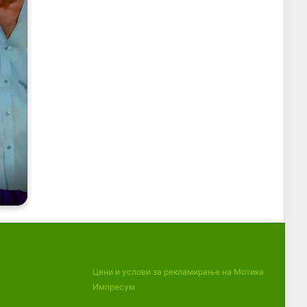
Цени и услови за рекламирање на Мотика
Импресум