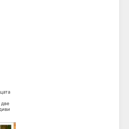
ицата
 две
 диви