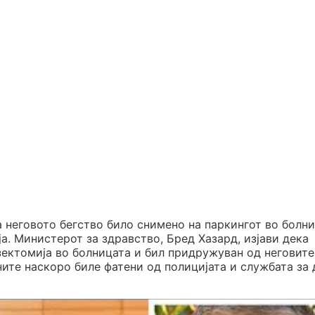
а неговото бегство било снимено на паркингот во болн
а. Министерот за здравство, Бред Хазард, изјави дека
ектомија во болницата и бил придружуван од неговите
ните наскоро биле фатени од полицијата и службата за