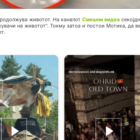
продолжува животот. На каналот
Смешни видеа
секојдн
жувачи на животот“. Токму затоа и постои Мотика, да в
т.