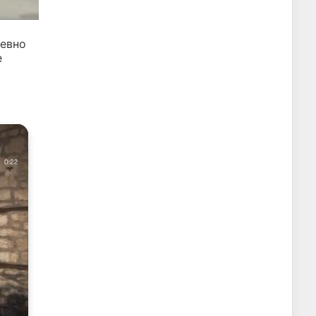
евно
е