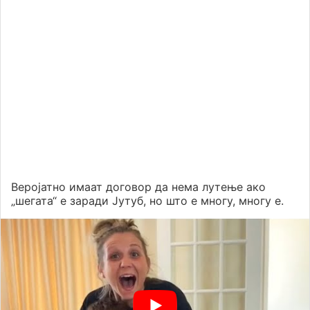
Веројатно имаат договор да нема лутење ако
„шегата“ е заради Јутуб, но што е многу, многу е.