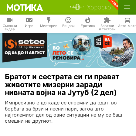
Хороскоп
Смешни
Игри
Мистерии
Вицови
Еротика
Загатки
Авто-мот
видеа
и тестови
Братот и сестрата си ги прават
животите мизерни заради
нивната војна на Јутуб (2 дел)
Импресивно е до каде се спремни да одат, во
борбата за брзи и лесни пари, затоа што
најголемиот дел од овие ситуации не му се баш
смешни на другиот.