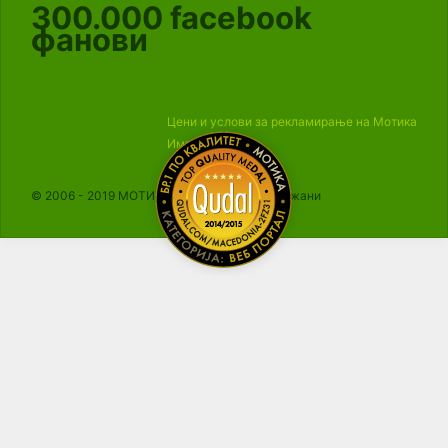
300.000
facebook
фанови
Цени и услови за рекламирање на Мотика
Импресум
© 2006 - 2019 МОТИКА, Сите права се задржани