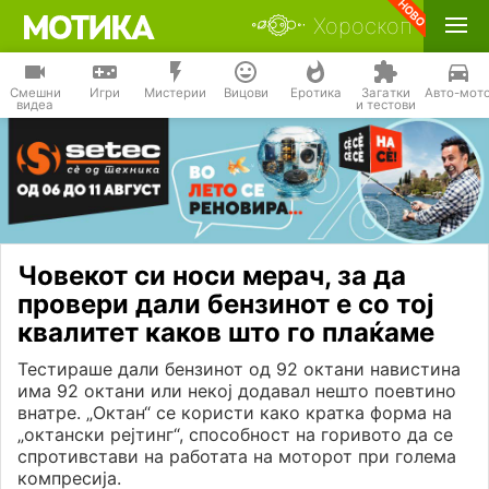
Хороскоп
Смешни
Игри
Мистерии
Вицови
Еротика
Загатки
Авто-мот
видеа
и тестови
Човекот си носи мерач, за да
провери дали бензинот е со тој
квалитет каков што го плаќаме
Тестираше дали бензинот од 92 октани навистина
има 92 октани или некој додавал нешто поевтино
внатре. „Октан“ се користи како кратка форма на
„октански рејтинг“, способност на горивото да се
спротивстави на работата на моторот при голема
компресија.