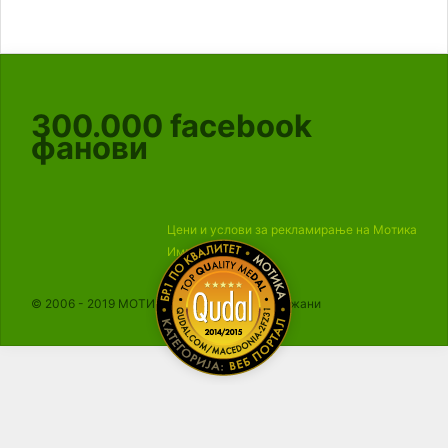
300.000
facebook
фанови
Цени и услови за рекламирање на Мотика
Импресум
© 2006 - 2019 МОТИКА, Сите права се задржани