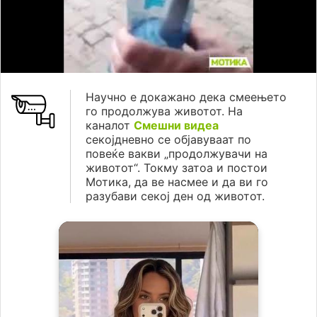
Научно е докажано дека смеењето
го продолжува животот. На
каналот
Смешни видеа
секојдневно се објавуваат по
повеќе вакви „продолжувачи на
животот“. Токму затоа и постои
Мотика, да ве насмее и да ви го
разубави секој ден од животот.