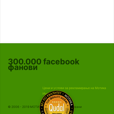
300.000
facebook
фанови
Цени и услови за рекламирање на Мотика
Импресум
© 2006 - 2019 МОТИКА, Сите права се задржани