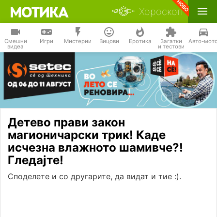
Хороскоп
Смешни
Игри
Мистерии
Вицови
Еротика
Загатки
Авто-мот
видеа
и тестови
Детево прави закон
магионичарски трик! Каде
исчезна влажното шамивче?!
Гледајте!
Споделете и со другарите, да видат и тие :).