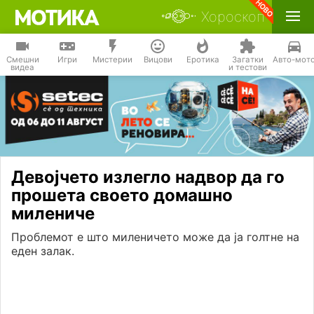
Хороскоп
Смешни
Игри
Мистерии
Вицови
Еротика
Загатки
Авто-мот
видеа
и тестови
Девојчето излегло надвор да го
прошета своето домашно
милениче
Проблемот е што миленичето може да ја голтне на
еден залак.