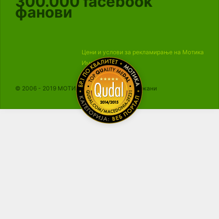
300.000
facebook
фанови
Цени и услови за рекламирање на Мотика
Импресум
© 2006 - 2019 МОТИКА, Сите права се задржани