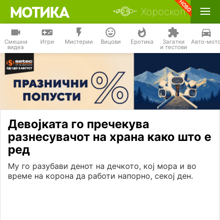
Хороскоп
Смешни
Игри
Мистерии
Вицови
Еротика
Загатки
Авто-мот
видеа
и тестови
Девојката го пречекува
разнесувачот на храна како што е
ред
Му го разубави денот на дечкото, кој мора и во
време на корона да работи напорно, секој ден.