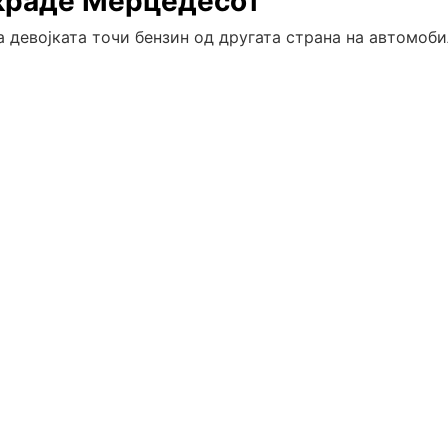
украде Мерцедесот
 девојката точи бензин од другата страна на автомоби