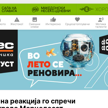
САЛА НА
МАКЕДОНСКИ
ХОР
СЛАВАТА
НЕСЕКОЈДНЕВНИ
мото
Жестоко!
Смешни
Интересно
Срцезатоплувачи
Мотика
слики
таленти
чна реакција го спречи