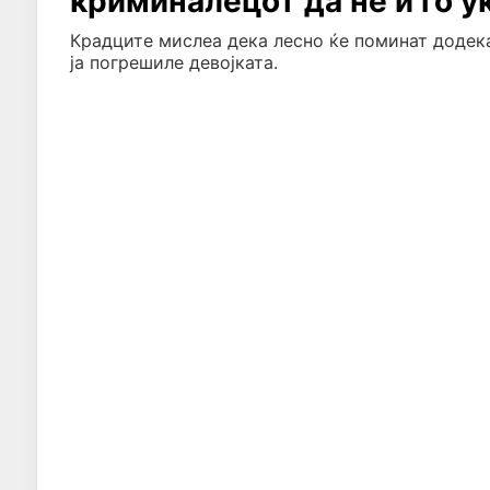
криминалецот да не ѝ го 
Крадците мислеа дека лесно ќе поминат додека
ја погрешиле девојката.