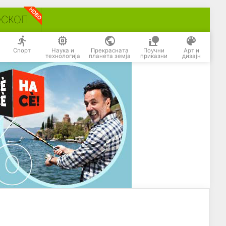
ОСКОП
Спорт
Наука и
Прекрасната
Поучни
Арт и
технологија
планета земја
приказни
дизајн