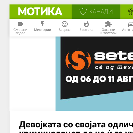
КАНАЛИ
Смешни
Мистерии
Вицови
Еротика
Загатки
Авто-
видеа
и тестови
Девојката со својата одли