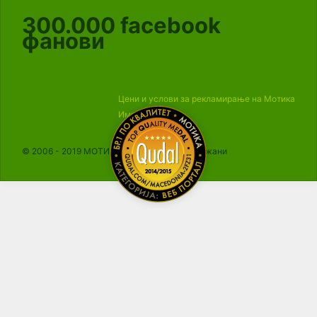
300.000
facebook
фанови
Цени и услови за рекламирање на Мотика
Импресум
© 2006 - 2019 МОТИКА, Сите права се задржани