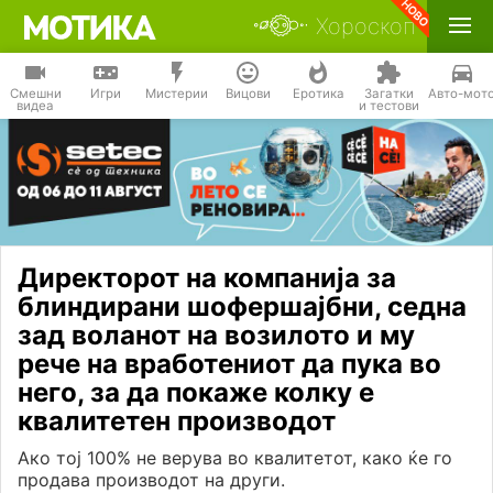
Хороскоп
Смешни
Игри
Мистерии
Вицови
Еротика
Загатки
Авто-мот
видеа
и тестови
Директорот на компанија за
блиндирани шофершајбни, седна
зад воланот на возилото и му
рече на вработениот да пука во
него, за да покаже колку е
квалитетен производот
Ако тој 100% не верува во квалитетот, како ќе го
продава производот на други.