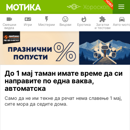
Хороскоп
Смешни
Игри
Мистерии
Вицови
Еротика
Загатки
Авто-мот
видеа
и тестови
До 1 мај таман имате време да си
направите по една ваква,
автоматска
Само да не им текне да речат нема славење 1 мај,
сите мора да седите дома.