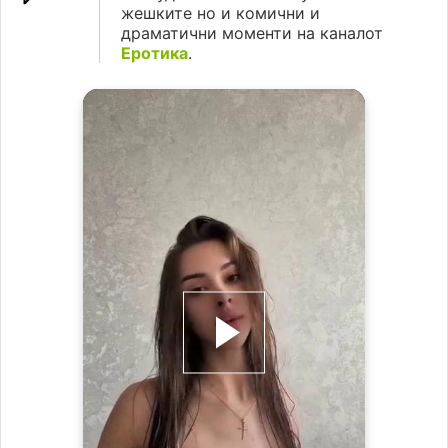
жешките но и комични и
драматични моменти на каналот
Еротика
.