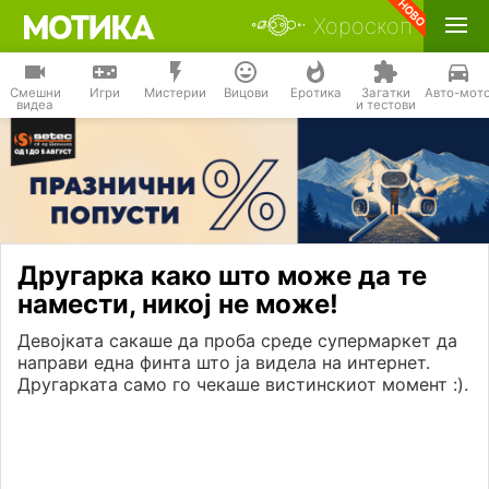
Хороскоп
Смешни
Игри
Мистерии
Вицови
Еротика
Загатки
Авто-мот
видеа
и тестови
Другарка како што може да те
намести, никој не може!
Девојката сакаше да проба среде супермаркет да
направи една финта што ја видела на интернет.
Другарката само го чекаше вистинскиот момент :).