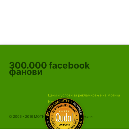
300.000
facebook
фанови
Цени и услови за рекламирање на Мотика
Импресум
© 2006 - 2019 МОТИКА, Сите права се задржани