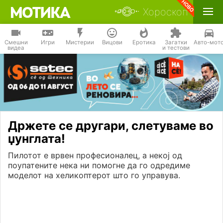
Хороскоп
Смешни
Игри
Мистерии
Вицови
Еротика
Загатки
Авто-мот
видеа
и тестови
Држете се другари, слетуваме во
џунглата!
Пилотот е врвен професионалец, а некој од
поупатените нека ни помогне да го одредиме
моделот на хеликоптерот што го управува.