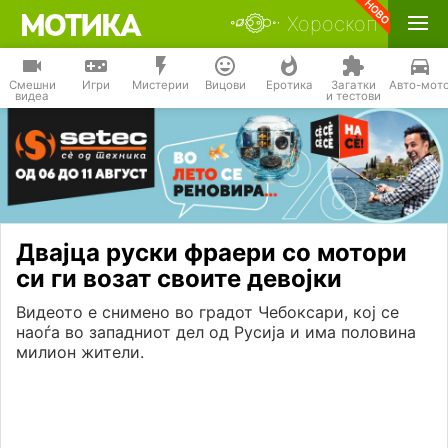
Хороскоп
Смешни
Игри
Мистерии
Вицови
Еротика
Загатки
Авто-мот
видеа
и тестови
Двајца руски фраери со мотори
си ги возат своите девојки
Видеото е снимено во градот Чебоксари, кој се
наоѓа во западниот дел од Русија и има половина
милион жители.