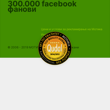
300.000
facebook
фанови
Цени и услови за рекламирање на Мотика
Импресум
© 2006 - 2019 МОТИКА, Сите права се задржани