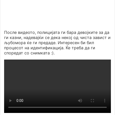
После видеото, полицијата ги бара девојките за да
ги казни, надевајќи се дека некој од чиста завист и
љубомора ќе ги предаде. Интересен би бил
процесот на идентификација. Ќе треба да ги
споредат со снимката :).