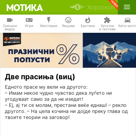
Хороскоп
Смешни
Игри
Мистерии
Вицови
Еротика
Загатки
Авто-мот
видеа
и тестови
Две прасиња (виц)
Едното прасе му вели на другото:
– Имам некое чудно чувство дека луѓето ни
угодуваат само за да не изедат!
– Еј, ај ти се молам, престани веќе еднаш! – рекло
другото. – На цела кочина ни дојде преку глава од
твоите теории на заговор!