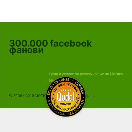
300.000
facebook
фанови
Цени и услови за рекламирање на Мотика
Импресум
© 2006 - 2019 МОТИКА, Сите права се задржани