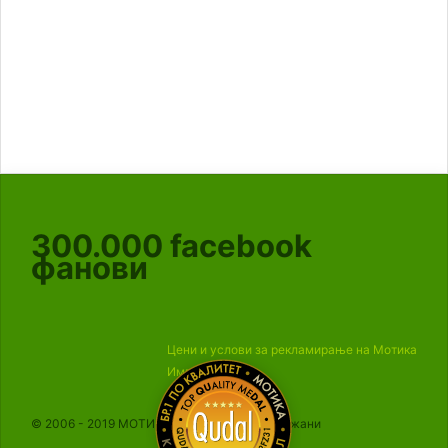
300.000
facebook
фанови
Цени и услови за рекламирање на Мотика
Импресум
© 2006 - 2019 МОТИКА, Сите права се задржани