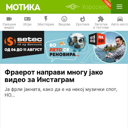
Хороскоп
Смешни
Игри
Мистерии
Вицови
Еротика
Загатки
Авто-мот
видеа
и тестови
Фраерот направи многу јако
видео за Инстаграм
Ја фрли јакната, како да е на некој музички спот,
НО…