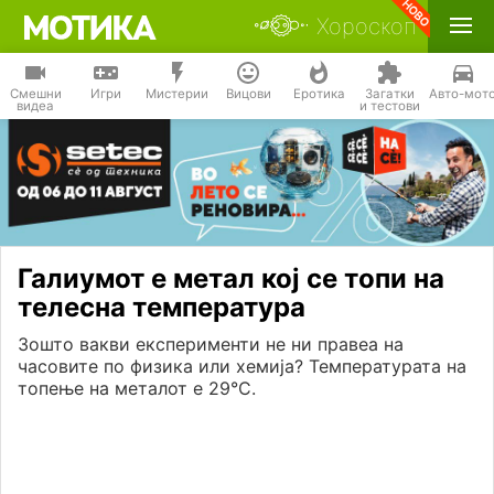
Хороскоп
Смешни
Игри
Мистерии
Вицови
Еротика
Загатки
Авто-мот
видеа
и тестови
Галиумот е метал кој се топи на
телесна температура
Зошто вакви експерименти не ни правеа на
часовите по физика или хемија? Температурата на
топење на металот е 29°C.