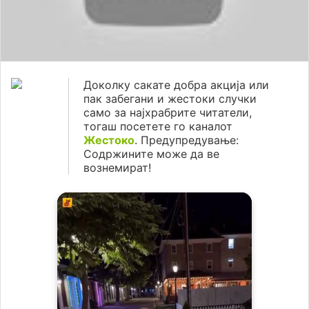
Доколку сакате добра акција или
пак забегани и жестоки случки
само за најхрабрите читатели,
тогаш посетете го каналот
Жестоко
. Предупредување:
Содржините може да ве
вознемират!