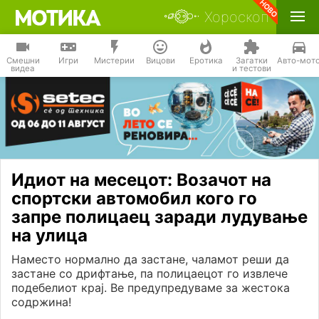
Хороскоп
Смешни
Игри
Мистерии
Вицови
Еротика
Загатки
Авто-мот
видеа
и тестови
Идиот на месецот: Возачот на
спортски автомобил кого го
запре полицаец заради лудување
на улица
Наместо нормално да застане, чаламот реши да
застане со дрифтање, па полицаецот го извлече
подебелиот крај. Ве предупредуваме за жестока
содржина!