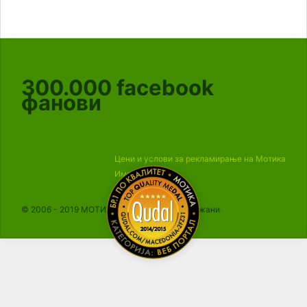
300.000
facebook
фанови
Цени и услови за рекламирање на Мотика
Импресум
© 2006 - 2019 МОТИКА, Сите права се задржани