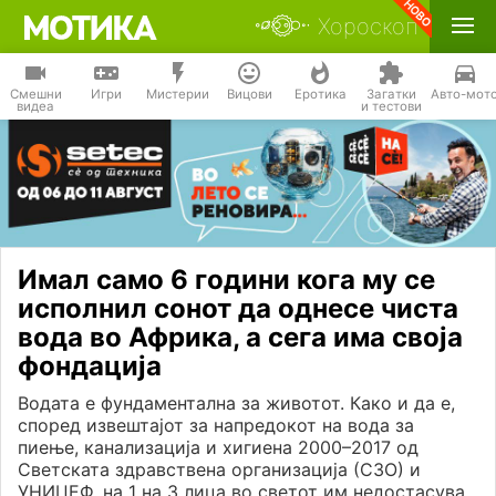
Хороскоп
Смешни
Игри
Мистерии
Вицови
Еротика
Загатки
Авто-мот
видеа
и тестови
Имал само 6 години кога му се
исполнил сонот да однесе чиста
вода во Африка, а сега има своја
фондација
Водата е фундаментална за животот. Како и да е,
според извештајот за напредокот на вода за
пиење, канализација и хигиена 2000–2017 од
Светската здравствена организација (СЗО) и
УНИЦЕФ, на 1 на 3 лица во светот им недостасува