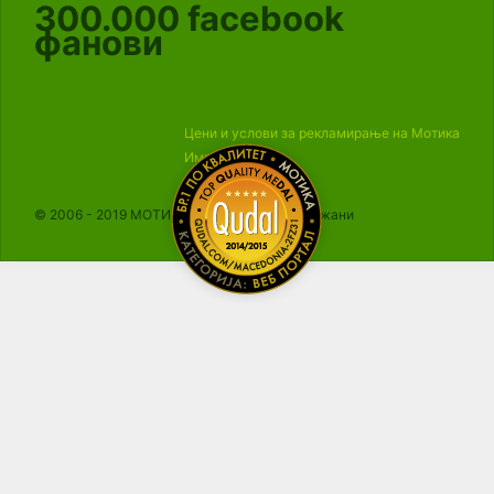
300.000
facebook
фанови
Цени и услови за рекламирање на Мотика
Импресум
© 2006 - 2019 МОТИКА, Сите права се задржани