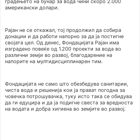
градењето на бунар за вода чини скоро 2.000
американски долари.
Рајан не се откажал, тој продолжил да собира
донации и да работи напорно за да ја постигне
својата цел. Од денес, Фондацијата Рајан има
изградено повеќе од 1.200 проекти за вода во
различни земји во развој, благодарение на
напорите на мултидисциплинарен тим.
Фондацијата не само што обезбедува санитарии,
чиста вода и решенија кои ја прават погодна за
човечка потрошувачка, туку исто така се обидува
да ги едуцира и да ја подигне свеста за вредноста
на водата и добра хигиена во земјите во развој.