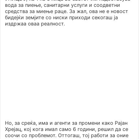
вода за пиење, санитарни услуги и соодветни
средства за миење раце. За жал, ова не е новост
бидејќи земјите со ниски приходи секогаш ја
издржаа оваа реалност.
Но, за среќа, има и агенти за промени како Рајан
Хреjац, кој кога имал само 6 години, решил да се
соочи со проблемот. Оттогаш, тој работи за оние