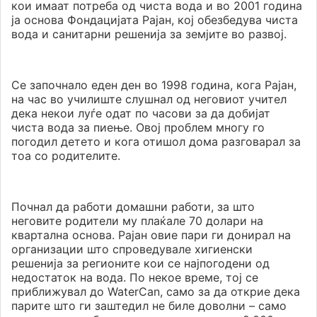
кои имаат потреба од чиста вода и во 2001 година
ја основа Фондацијата Рајан, кој обезбедува чиста
вода и санитарни решенија за земјите во развој.
Се започнало еден ден во 1998 година, кога Рајан,
на час во училиште слушнал од неговиот учител
дека некои луѓе одат по часови за да добијат
чиста вода за пиење. Овој проблем многу го
погодил детето и кога отишол дома разговарал за
тоа со родителите.
Почнал да работи домашни работи, за што
неговите родители му плаќале 70 долари на
квартална основа. Рајан овие пари ги донирал на
организации што спроведувале хигиенски
решенија за регионите кои се најпогодени од
недостаток на вода. По некое време, тој се
приближувал до WaterCan, само за да открие дека
парите што ги заштедил не биле доволни – само