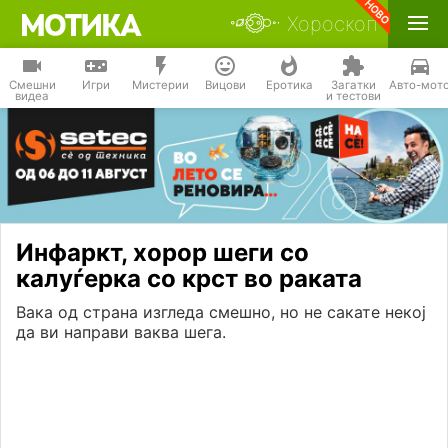
Хороскоп
Смешни
Игри
Мистерии
Вицови
Еротика
Загатки
Авто-мот
видеа
и тестови
Инфаркт, хорор шеги со
калуѓерка со крст во раката
Вака од страна изгледа смешно, но не сакате некој
да ви направи ваква шега.