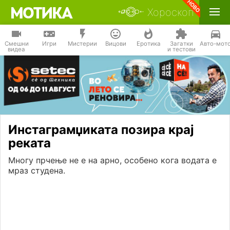
Хороскоп
Смешни
Игри
Мистерии
Вицови
Еротика
Загатки
Авто-мот
видеа
и тестови
Инстaгрaмџикатa позира крај
реката
Многу прчење не е на арно, особено кога водата е
мраз студена.