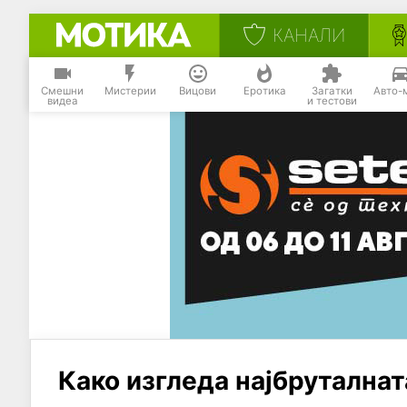
КАНАЛИ
Смешни
Мистерии
Вицови
Еротика
Загатки
Авто-
видеа
и тестови
Како изгледа најбруталнат