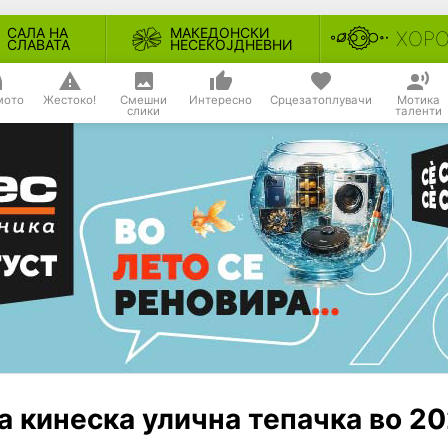
САЛА НА
МАКЕДОНСКИ
ХОР
СЛАВАТА
НЕСЕКОЈДНЕВНИ
мото
Жестоко!
Смешни
Интересно
Срцезатоплувачи
Мотика
слики
таленти
а кинеска улична тепачка во 2