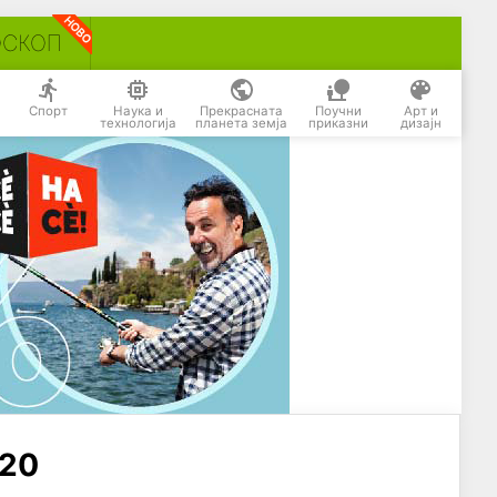
ОСКОП
Спорт
Наука и
Прекрасната
Поучни
Арт и
технологија
планета земја
приказни
дизајн
020