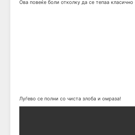
Ова повеќе боли отколку да се тепаа класично
Луѓево се полни со чиста злоба и омраза!