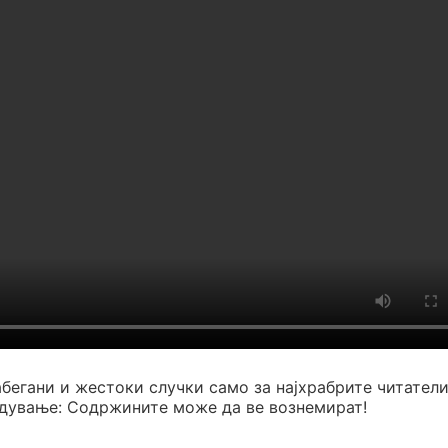
абегани и жестоки случки само за најхрабрите читатели
едување: Содржините може да ве вознемират!