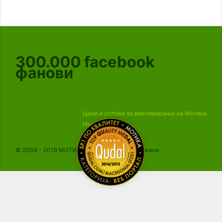
300.000
facebook
фанови
Цени и услови за рекламирање на Мотика
Импресум
© 2006 - 2019 МОТИКА, Сите права се задржани