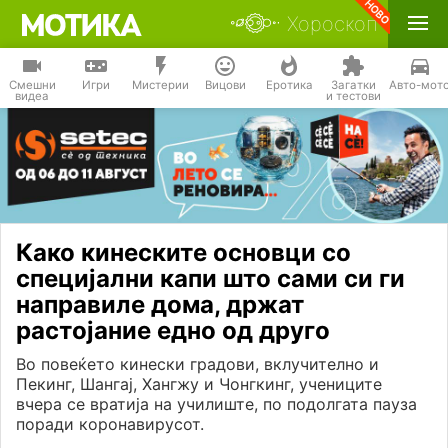
Хороскоп
Смешни
Игри
Мистерии
Вицови
Еротика
Загатки
Авто-мот
видеа
и тестови
Како кинеските основци со
специјални капи што сами си ги
направиле дома, држат
растојание едно од друго
Во повеќето кинески градови, вклучително и
Пекинг, Шангај, Хангжу и Чонгкинг, учениците
вчера се вратија на училиште, по подолгата пауза
поради коронавирусот.