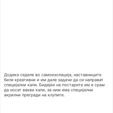
Додека седеле во самоизолација, наставниците
биле креативни и им дале задачи да си направат
специјални капи. Бидејќи на постарите им е срам
да носат вакви капи, за ним има специјални
акрилни прегради на клупите.