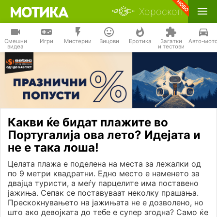
Хороскоп
Смешни
Игри
Мистерии
Вицови
Еротика
Загатки
Авто-мот
видеа
и тестови
Какви ќе бидат плажите во
Португалија ова лето? Идејата и
не е така лоша!
Целата плажа е поделена на места за лежалки од
по 9 метри квадратни. Едно место е наменето за
двајца туристи, а меѓу парцелите има поставено
јажиња. Сепак се поставуваат неколку прашања.
Прескокнувањето на јажињата не е дозволено, но
што ако девојката до тебе е супер згодна? Само ќе