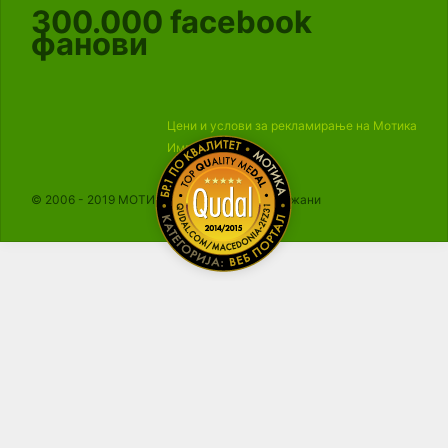
300.000
facebook
фанови
Цени и услови за рекламирање на Мотика
Импресум
© 2006 - 2019 МОТИКА, Сите права се задржани