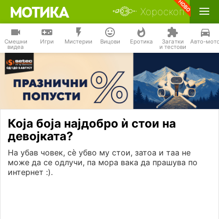
Хороскоп
Смешни
Игри
Мистерии
Вицови
Еротика
Загатки
Авто-мот
видеа
и тестови
Која боја најдобро ѝ стои на
девојката?
На убав човек, сѐ убво му стои, затоа и таа не
може да се одлучи, па мора вака да прашува по
интернет :).