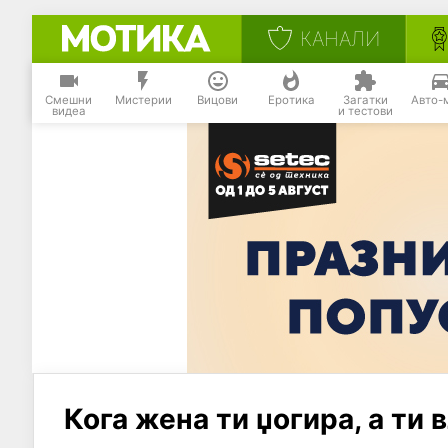
КАНАЛИ
Смешни
Мистерии
Вицови
Еротика
Загатки
Авто-
видеа
и тестови
Кога жена ти џогира, а ти 