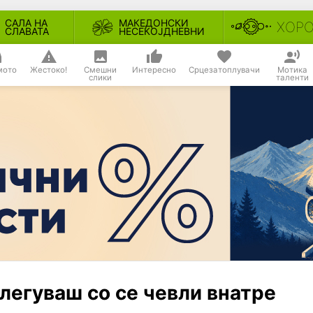
САЛА НА
МАКЕДОНСКИ
ХОР
СЛАВАТА
НЕСЕКОЈДНЕВНИ
мото
Жестоко!
Смешни
Интересно
Срцезатоплувачи
Мотика
слики
таленти
влегуваш со се чевли внатре