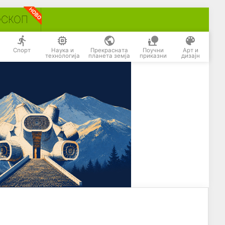
ОСКОП
Спорт
Наука и
Прекрасната
Поучни
Арт и
технологија
планета земја
приказни
дизајн