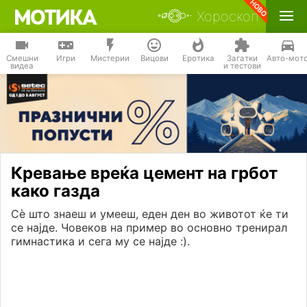
Хороскоп
Смешни
Игри
Мистерии
Вицови
Еротика
Загатки
Авто-мот
видеа
и тестови
Кревање вреќа цемент на грбот
како газда
Сѐ што знаеш и умееш, еден ден во животот ќе ти
се најде. Човеков на пример во основно тренирал
гимнастика и сега му се најде :).