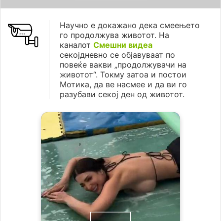
Научно е докажано дека смеењето
го продолжува животот. На
каналот
Смешни видеа
секојдневно се објавуваат по
повеќе вакви „продолжувачи на
животот“. Токму затоа и постои
Мотика, да ве насмее и да ви го
разубави секој ден од животот.