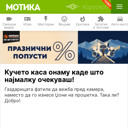
Хороскоп
Смешни
Игри
Мистерии
Вицови
Еротика
Загатки
Авто-мот
видеа
и тестови
Кучето каса онаму каде што
најмалку очекуваш!
Газдарицата фатила да вежба пред камера,
наместо да го изнесе Џони на прошетка. Така ли?
Добро!