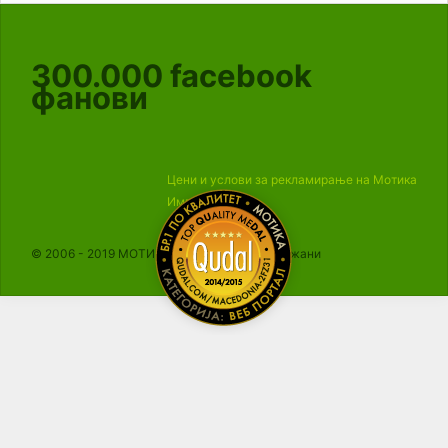
300.000
facebook
фанови
Цени и услови за рекламирање на Мотика
Импресум
© 2006 - 2019 МОТИКА, Сите права се задржани