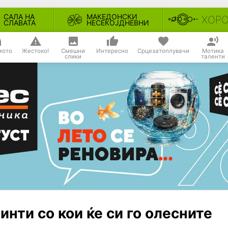
САЛА НА
МАКЕДОНСКИ
ХОР
СЛАВАТА
НЕСЕКОЈДНЕВНИ
мото
Жестоко!
Смешни
Интересно
Срцезатоплувачи
Мотика
слики
таленти
нти со кои ќе си го олесните