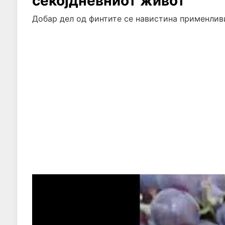
секојдневниот живот
Добар дел од финтите се навистина применлив