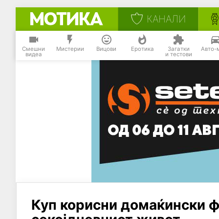
КАНАЛИ
Смешни
Мистерии
Вицови
Еротика
Загатки
Авто-
видеа
и тестови
Куп корисни домаќински фи