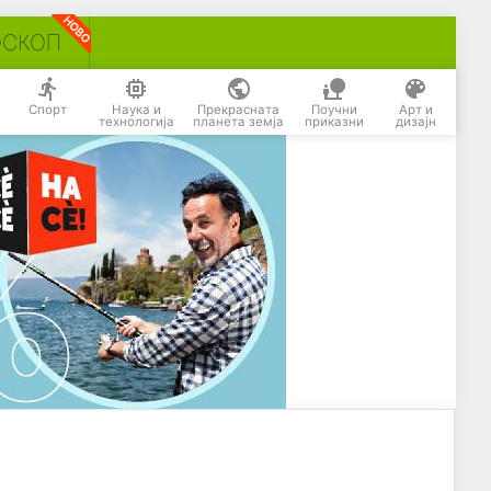
ОСКОП
Спорт
Наука и
Прекрасната
Поучни
Арт и
технологија
планета земја
приказни
дизајн