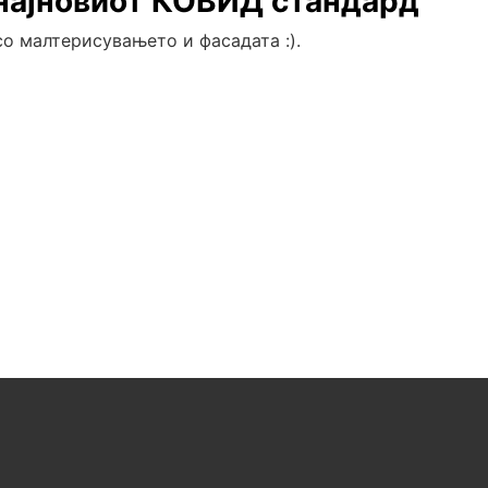
о најновиот КОВИД стандард
со малтерисувањето и фасадата :).