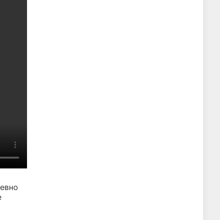
евно
е