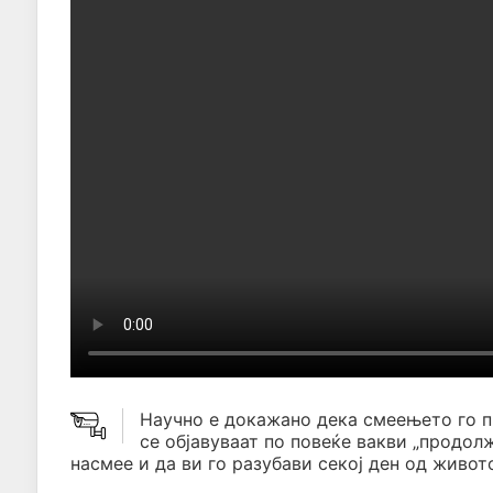
Научно е докажано дека смеењето го 
се објавуваат по повеќе вакви „продол
насмее и да ви го разубави секој ден од живото