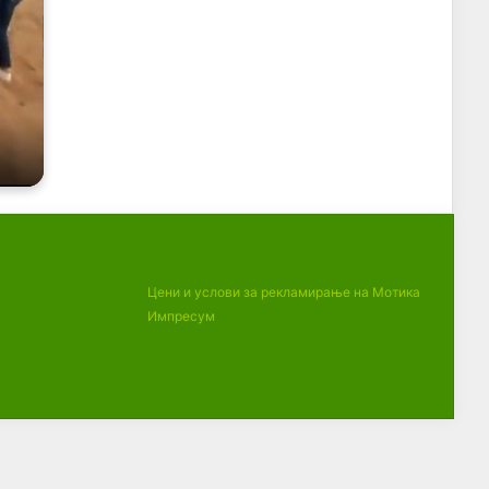
Цени и услови за рекламирање на Мотика
Импресум