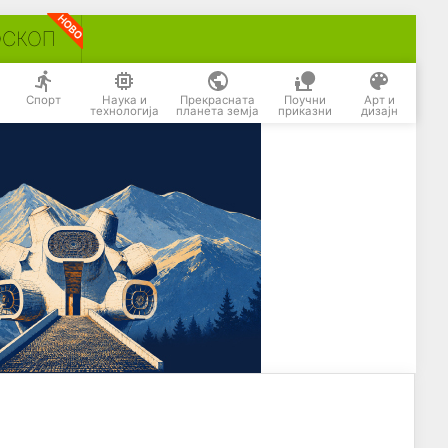
ОСКОП
Спорт
Наука и
Прекрасната
Поучни
Арт и
технологија
планета земја
приказни
дизајн