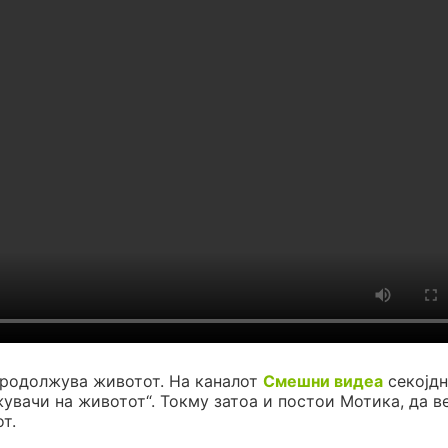
продолжува животот. На каналот
Смешни видеа
секојдн
жувачи на животот“. Токму затоа и постои Мотика, да в
т.