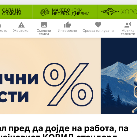
САЛА НА
МАКЕДОНСКИ
ХОР
СЛАВАТА
НЕСЕКОЈДНЕВНИ
мото
Жестоко!
Смешни
Интересно
Срцезатоплувачи
Мотика
слики
таленти
 пред да дојде на работа, па