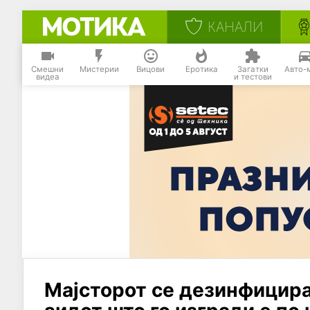
КАНАЛИ
Смешни
Мистерии
Вицови
Еротика
Загатки
Авто-
видеа
и тестови
Мајсторот се дезинфицирал