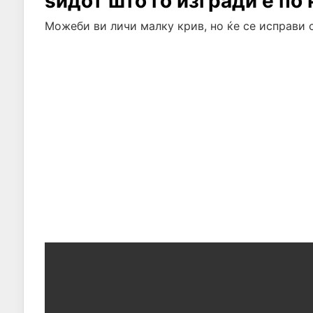
ѕидот што го изгради е п
Можеби ви личи малку крив, но ќе се исправи 