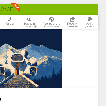
ОСКОП
Спорт
Наука и
Прекрасната
Поучни
Арт и
технологија
планета земја
приказни
дизајн
е