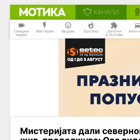
КАНАЛИ
Смешни
Мистерии
Вицови
Еротика
Загатки
Авто-
видеа
и тестови
Мистеријата дали северно