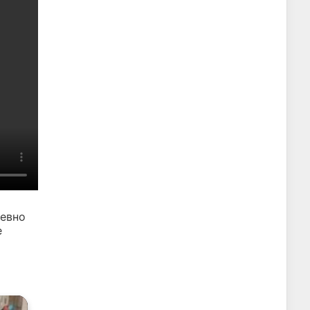
евно
е