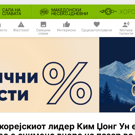
САЛА НА
МАКЕДОНСКИ
ХОР
СЛАВАТА
НЕСЕКОЈДНЕВНИ
мото
Жестоко!
Смешни
Интересно
Срцезатоплувачи
Мотика
слики
таленти
корејскиот лидер Ким Џонг Ун 