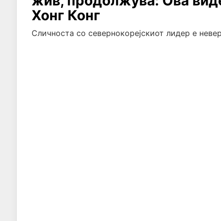
жив, продолжува: Ова виде
Хонг Конг
Сличноста со севернокорејскиот лидер е невер