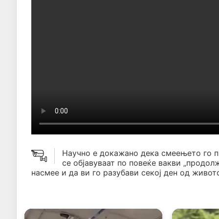
Научно е докажано дека смеењето го 
се објавуваат по повеќе вакви „продол
насмее и да ви го разубави секој ден од живото