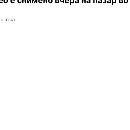
о е снимено вчера на пазар во
ојатна.