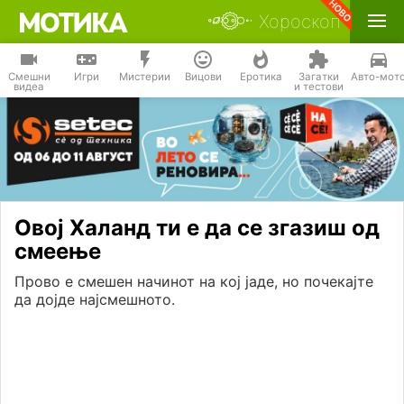
Хороскоп
Смешни
Игри
Мистерии
Вицови
Еротика
Загатки
Авто-мот
видеа
и тестови
Овој Халанд ти е да се згазиш од
смеење
Прово е смешен начинот на кој јаде, но почекајте
да дојде најсмешното.