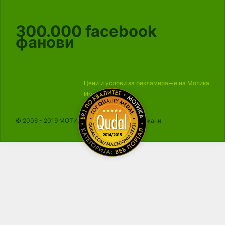
300.000
facebook
фанови
Цени и услови за рекламирање на Мотика
Импресум
© 2006 - 2019 МОТИКА, Сите права се задржани