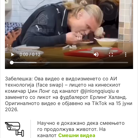
Забелешка: Ова видео е видоизменето со АИ
технологија (face swap) – лицето на кинескиот
комичар Џин Лонг од каналот @jinlongqiuqiu е
заменето со ликот на фудбалерот Ерлинг Халанд.
Оригиналното видео е објавено на TikTok на 15 јуни
2026.
Научно е докажано дека смеењето
го продолжува животот. На
каналот
Смешни видеа