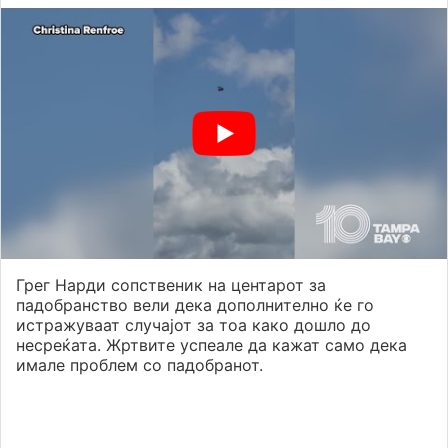
Грег Нарди сопственик на центарот за
падобранство вели дека дополнително ќе го
истражуваат случајот за тоа како дошло до
несреќата. Жртвите успеале да кажат само дека
имале проблем со падобранот.