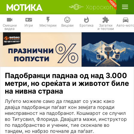
Хороскоп
Смешни
Игри
Мистерии
Вицови
Еротика
Загатки
Авто-мот
видеа
и тестови
Падобранци паднаа од над 3.000
метри, но среќата и животот биле
на нивна страна
Луѓето можеле само да гледаат со ужас како
двајца падобранци паѓаат кон земјата поради
неисправност на падобранот. Кошмарот се случил
во Титусвил, Флорида. Двајцата мажи, инструктор
по падобранство и ученик, тие скокнале во
тандем, но набрзо почнале да паѓаат.