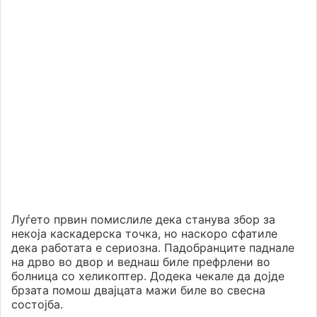
Луѓето првин помислиле дека станува збор за
некоја каскадерска точка, но наскоро сфатиле
дека работата е сериозна. Падобранците паднале
на дрво во двор и веднаш биле префрлени во
болница со хеликоптер. Додека чекале да дојде
брзата помош двајцата мажи биле во свесна
состојба.