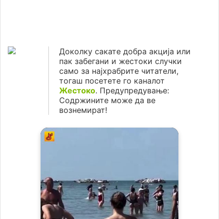
Доколку сакате добра акција или
пак забегани и жестоки случки
само за најхрабрите читатели,
тогаш посетете го каналот
Жестоко
. Предупредување:
Содржините може да ве
вознемират!