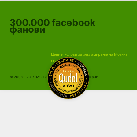
300.000
facebook
фанови
Цени и услови за рекламирање на Мотика
Импресум
© 2006 - 2019 МОТИКА, Сите права се задржани