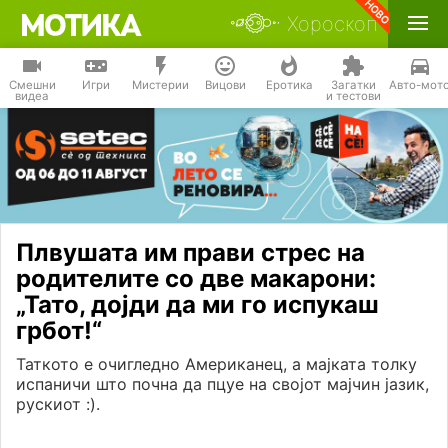
Хороскоп
Смешни
Игри
Мистерии
Вицови
Еротика
Загатки
Авто-мот
видеа
и тестови
Плвушата им прави стрес на
родителите со две макарони:
„Тато, дојди да ми го испукаш
грбот!“
Таткото е очигледно Американец, а мајката толку
испаничи што почна да пцуе на својот мајчин јазик,
рускиот :).