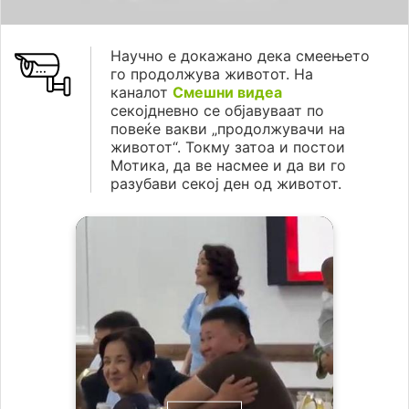
Научно е докажано дека смеењето
го продолжува животот. На
каналот
Смешни видеа
секојдневно се објавуваат по
повеќе вакви „продолжувачи на
животот“. Токму затоа и постои
Мотика, да ве насмее и да ви го
разубави секој ден од животот.