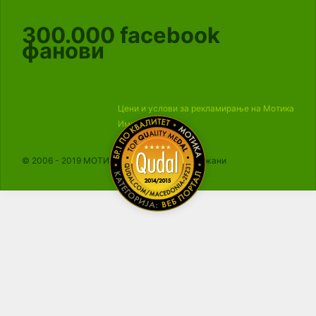
300.000
facebook
фанови
Цени и услови за рекламирање на Мотика
Импресум
© 2006 - 2019 МОТИКА, Сите права се задржани