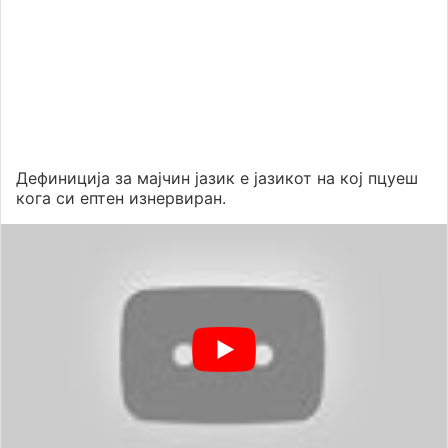
Дефиниција за мајчин јазик е јазикот на кој пцуеш
кога си ептен изнервиран.