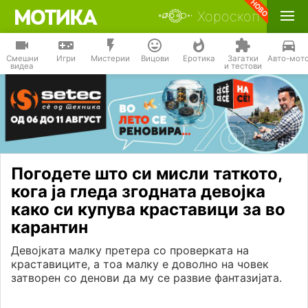
Хороскоп
Смешни
Игри
Мистерии
Вицови
Еротика
Загатки
Авто-мот
видеа
и тестови
Погодете што си мисли таткото,
кога ја гледа згодната девојка
како си купува краставици за во
карантин
Девојката малку претера со проверката на
краставиците, а тоа малку е доволно на човек
затворен со денови да му се развие фантазијата.