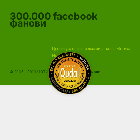
300.000
facebook
фанови
Цени и услови за рекламирање на Мотика
Импресум
© 2006 - 2019 МОТИКА, Сите права се задржани