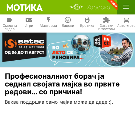
Хороскоп
Смешни
Игри
Мистерии
Вицови
Еротика
Загатки
Авто-мот
видеа
и тестови
Професионалниот борач ја
седнал својата мајка во првите
редови… со причина!
Ваква поддршка само мајка може да даде :).