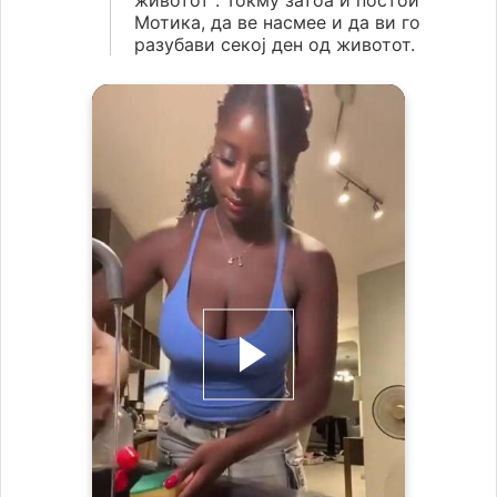
животот“. Токму затоа и постои
Мотика, да ве насмее и да ви го
разубави секој ден од животот.