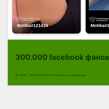
300.000
facebook фано
© 2006 - 2019 МОТИКА, Сите права се задржани