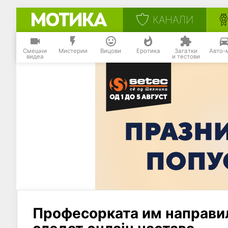
КАНАЛИ
Смешни
Мистерии
Вицови
Еротика
Загатки
Авто-
видеа
и тестови
Професорката им направил