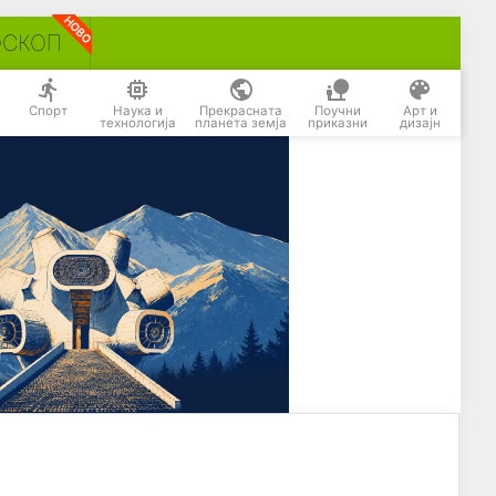
ОСКОП
Спорт
Наука и
Прекрасната
Поучни
Арт и
технологија
планета земја
приказни
дизајн