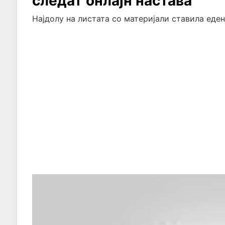
следат онлајн настава
Најдолу на листата со материјали ставила еде