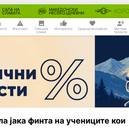
САЛА НА
МАКЕДОНСКИ
ХОР
СЛАВАТА
НЕСЕКОЈДНЕВНИ
мото
Жестоко!
Смешни
Интересно
Срцезатоплувачи
Мотика
слики
таленти
а јака финта на учениците кои