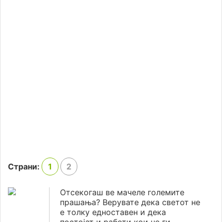
Страни:
1
2
Отсекогаш ве мачеле големите
прашања? Верувате дека светот не
е толку едноставен и дека