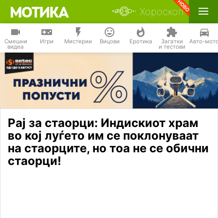
Хороскоп
Смешни
Игри
Мистерии
Вицови
Еротика
Загатки
Авто-мот
видеа
и тестови
Рај за стаорци: Индискиот храм
во кој луѓето им се поклонуваат
на стаорците, но тоа не се обични
стаорци!