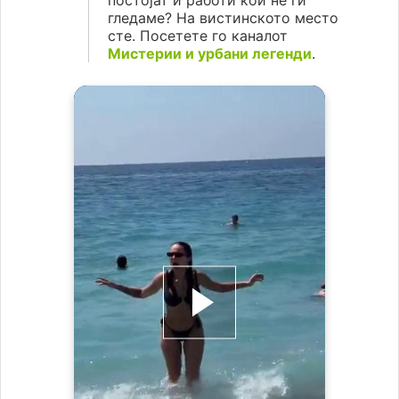
постојат и работи кои не ги
гледаме? На вистинското место
сте. Посетете го каналот
Мистерии и урбани легенди
.