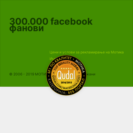
300.000
facebook
фанови
Цени и услови за рекламирање на Мотика
Импресум
© 2006 - 2019 МОТИКА, Сите права се задржани