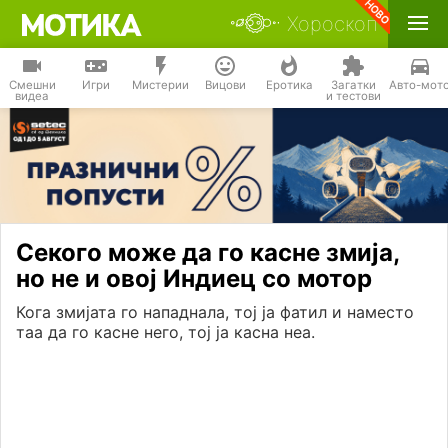
Хороскоп
Смешни
Игри
Мистерии
Вицови
Еротика
Загатки
Авто-мот
видеа
и тестови
Секого може да го касне змија,
но не и овој Индиец со мотор
Кога змијата го нападнала, тој ја фатил и наместо
таа да го касне него, тој ја касна неа.