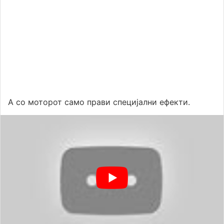
А со моторот само прави специјални ефекти.