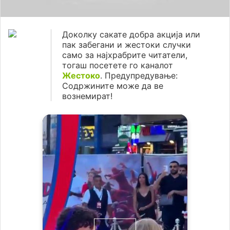
Доколку сакате добра акција или
пак забегани и жестоки случки
само за најхрабрите читатели,
тогаш посетете го каналот
Жестоко
. Предупредување:
Содржините може да ве
вознемират!