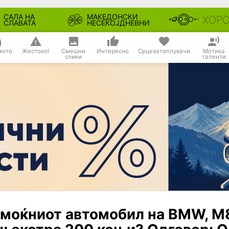
САЛА НА
МАКЕДОНСКИ
ХОР
СЛАВАТА
НЕСЕКОЈДНЕВНИ
мото
Жестоко!
Смешни
Интересно
Срцезатоплувачи
Мотика
слики
таленти
ајмоќниот автомобил на BMW, M