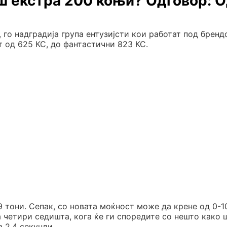
еш екстра 200 коњи? Одговор: 
 го надградија група ентузијсти кои работат под бренд
 од 625 КС, до фантастични 823 КС.
9 тони. Сепак, со новата моќност може да крене од 0-1
за четири седишта, кога ќе ги споредите со нешто како 
а 2,4 секунди.