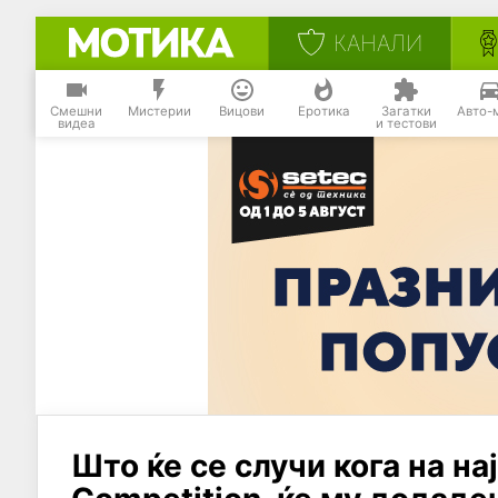
КАНАЛИ
Смешни
Мистерии
Вицови
Еротика
Загатки
Авто-
видеа
и тестови
Што ќе се случи кога на н