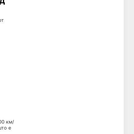
Од
от
00 км/
што е