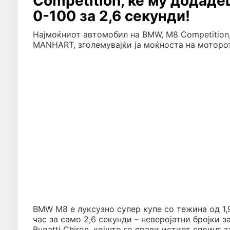
Competition, ќе му додад
0-100 за 2,6 секунди!
Најмоќниот автомобил на BMW, M8 Competition,
MANHART, зголемувајќи ја моќноста на моторот
BMW M8 е луксузно супер купе со тежина од 1,
час за само 2,6 секунди – неверојатни бројки 
Bugatti Chiron, којшто го прави истиот спринт з