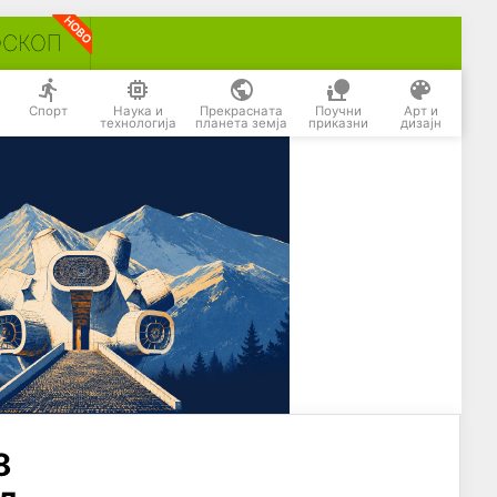
ОСКОП
Спорт
Наука и
Прекрасната
Поучни
Арт и
технологија
планета земја
приказни
дизајн
8