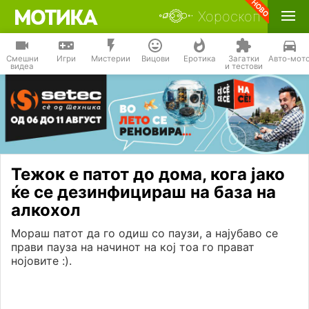
Хороскоп
Смешни
Игри
Мистерии
Вицови
Еротика
Загатки
Авто-мот
видеа
и тестови
Тежок е патот до дома, кога јако
ќе се дезинфицираш на база на
алкохол
Мораш патот да го одиш со паузи, а најубаво се
прави пауза на начинот на кој тоа го прават
нојовите :).