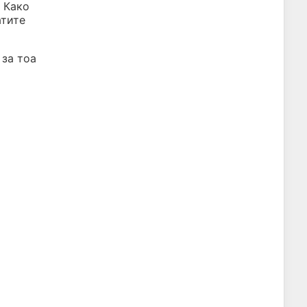
 Како
атите
 за тоа