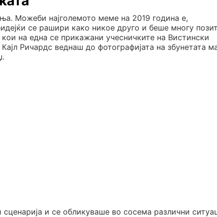
ката“
ња. Можеби најголемото меме на 2019 година е,
 бидејќи се рашири како никое друго и беше многу пози
 кои на една се прикажани учесничките на Вистински
 Кајл Ричардс веднаш до фотографијата на збунетата м
џ.
 сценарија и се обликуваше во сосема различни ситуа