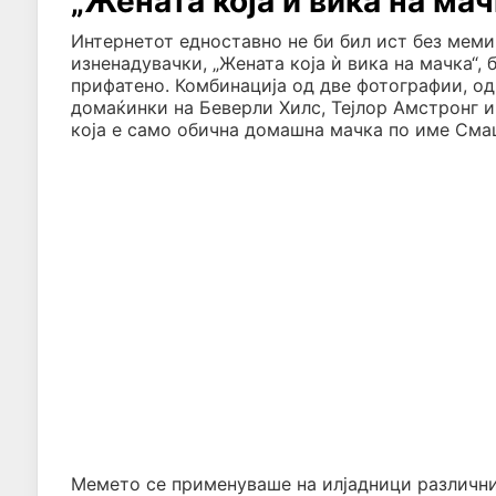
„Жената која ѝ вика на мач
Интернетот едноставно не би бил ист без меми
изненадувачки, „Жената која ѝ вика на мачка“,
прифатено. Комбинација од две фотографии, од
домаќинки на Беверли Хилс, Тејлор Амстронг и
која е само обична домашна мачка по име Сма
Мемето се применуваше на илјадници различни