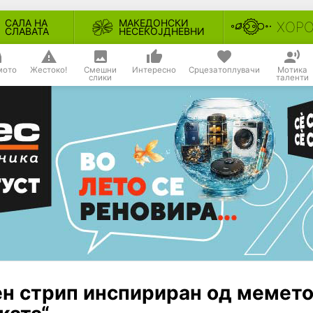
САЛА НА
МАКЕДОНСКИ
ХОР
СЛАВАТА
НЕСЕКОЈДНЕВНИ
мото
Жестоко!
Смешни
Интересно
Срцезатоплувачи
Мотика
слики
таленти
ен стрип инспириран од мемет