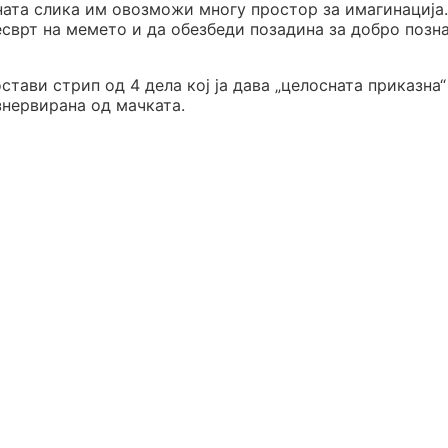
ната слика им овозможи многу простор за имагинација.
есврт на мемето и да обезбеди позадина за добро позн
стави стрип од 4 дела кој ја дава „целосната приказна“
знервирана од мачката.