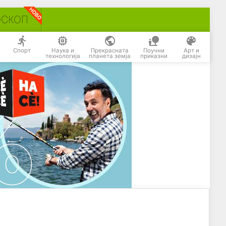
ОСКОП
Спорт
Наука и
Прекрасната
Поучни
Арт и
технологија
планета земја
приказни
дизајн
о