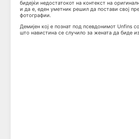
бидејќи недостатокот на контекст на оригинал
и да е, еден уметник решил да постави свој пр
фотографии.
Демијен кој е познат под псевдонимот Unfins со
што навистина се случило за жената да биде и