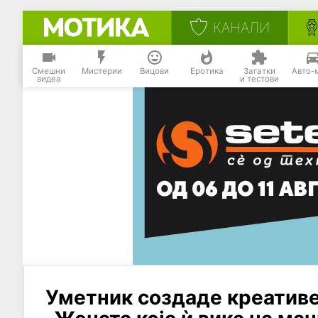
КАНАЛИ
Смешни
Мистерии
Вицови
Еротика
Загатки
Авто-
видеа
и тестови
Уметник создаде креатив