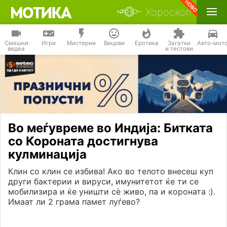
Хороскоп
Смешни
Игри
Мистерии
Вицови
Еротика
Загатки
Авто-мот
видеа
и тестови
Во меѓувреме во Индија: Битката
со Короната достигнува
кулминација
Клин со клин се избива! Ако во телото внесеш куп
други бактерии и вируси, имунитетот ќе ти се
мобилизира и ќе уништи сѐ живо, па и короната :).
Имаат ли 2 грама памет луѓево?