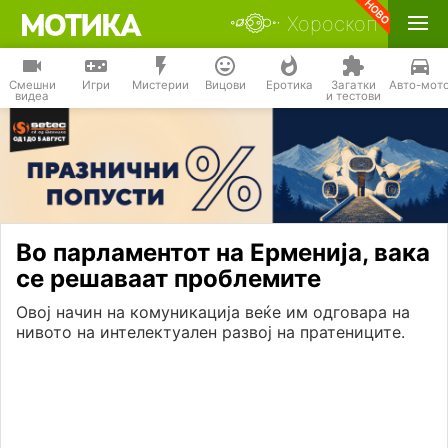
Хороскоп
Смешни
Игри
Мистерии
Вицови
Еротика
Загатки
Авто-мот
видеа
и тестови
Во парламентот на Ерменија, вака
се решаваат проблемите
Овој начин на комуникација веќе им одговара на
нивото на интелектуален развој на пратениците.