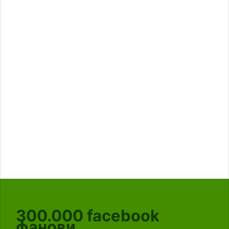
300.000
facebook
фанови